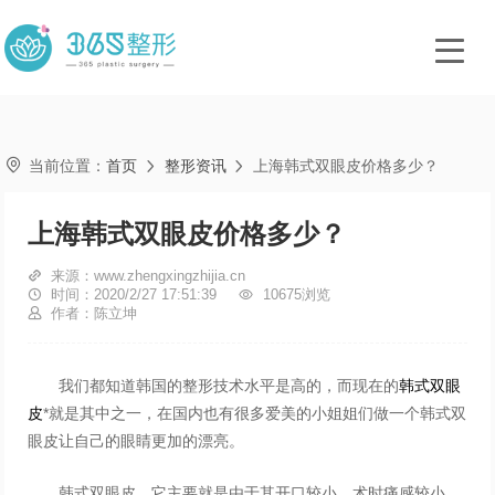

当前位置：
首页
整形资讯
上海韩式双眼皮价格多少？


上海韩式双眼皮价格多少？

来源：www.zhengxingzhijia.cn

时间：2020/2/27 17:51:39

10675浏览

作者：陈立坤
我们都知道韩国的整形技术水平是高的，而现在的
韩式双眼
皮
*就是其中之一，在国内也有很多爱美的小姐姐们做一个韩式双
眼皮让自己的眼睛更加的漂亮。
韩式双眼皮，它主要就是由于其开口较小，术时痛感较小，