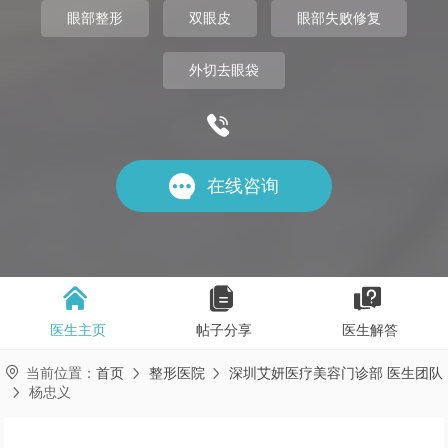
眼部整形
双眼皮
眼部失败修复
外切去眼袋


在线咨询



医生主页
帖子分享
医生解答

当前位置：
首页
整形医院
深圳艾妍医疗美容门诊部 医生团队


杨忠义
