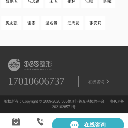
吕鹏飞
马忠建
朱飞
张林
汪峰
陈曦
房志强
谢雯
温名赟
汪周发
张安莉
17010606737

在线咨询
版权所有：Copyright © 2009-2020 365整形问答互动预约平台
鲁ICP备
2021028571号
在线咨询