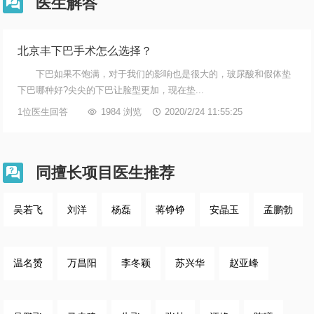
医生解答

北京丰下巴手术怎么选择？
下巴如果不饱满，对于我们的影响也是很大的，玻尿酸和假体垫
下巴哪种好?尖尖的下巴让脸型更加，现在垫...
1位医生回答

1984 浏览

2020/2/24 11:55:25
同擅长项目医生推荐

吴若飞
刘洋
杨磊
蒋铮铮
安晶玉
孟鹏勃
温名赟
万昌阳
李冬颖
苏兴华
赵亚峰