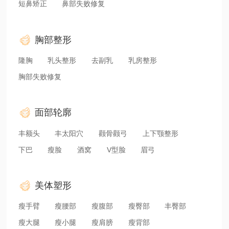
短鼻矫正
鼻部失败修复
胸部整形
隆胸
乳头整形
去副乳
乳房整形
胸部失败修复
面部轮廓
丰额头
丰太阳穴
颧骨颧弓
上下颚整形
下巴
瘦脸
酒窝
V型脸
眉弓
美体塑形
瘦手臂
瘦腰部
瘦腹部
瘦臀部
丰臀部
瘦大腿
瘦小腿
瘦肩膀
瘦背部