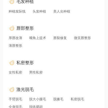
毛发种植
种植发际线
头发种植
美人尖种植
唇部整形
厚唇改薄
嘴角上提术
唇裂修复
微笑唇整形
薄唇整形
私密整形
女性私密
男性私密
激光脱毛
手臂脱毛
脱大小腿毛
脱腋毛
私密脱毛
全身脱毛
脱络腮胡