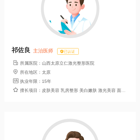
祁佐良
主治医师
已认证

所属医院：
山西太原立仁激光整形医院

所在地区：
太原

执业年限：
15年

擅长项目：
皮肤美容 乳房整形 美白嫩肤 激光美容 面部提升 激光美白 果酸美白