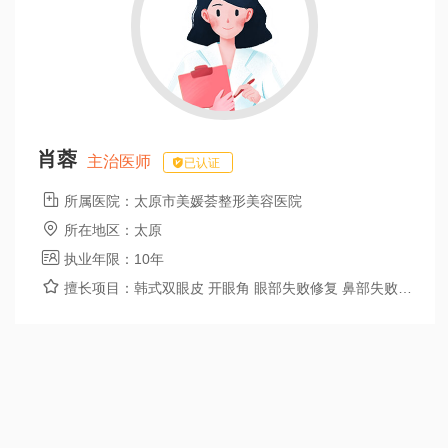
肖蓉
主治医师
已认证

所属医院：
太原市美媛荟整形美容医院

所在地区：
太原

执业年限：
10年

擅长项目：
韩式双眼皮 开眼角 眼部失败修复 鼻部失败修复 埋线双眼皮 全切双眼皮 去眼袋失败修复 膨体假体隆鼻 玻尿酸隆鼻 注射瘦脸针