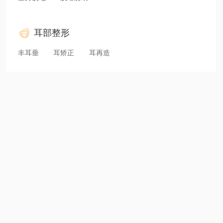
耳部整形
丰耳垂
耳矫正
耳再造