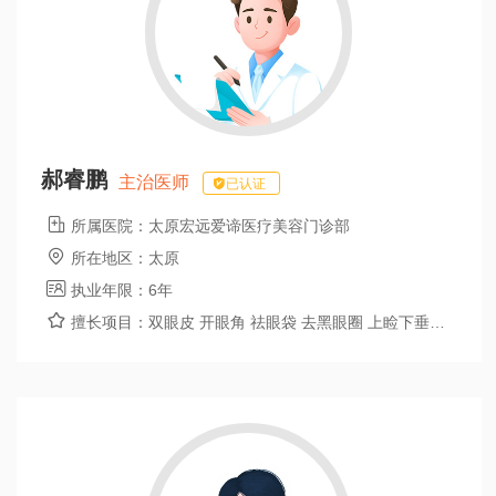
郝睿鹏
主治医师
已认证

所属医院：
太原宏远爱谛医疗美容门诊部

所在地区：
太原

执业年限：
6年

擅长项目：
双眼皮 开眼角 祛眼袋 去黑眼圈 上睑下垂矫正