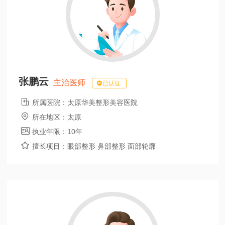
张鹏云
主治医师
已认证

所属医院：
太原华美整形美容医院

所在地区：
太原

执业年限：
10年

擅长项目：
眼部整形 鼻部整形 面部轮廓