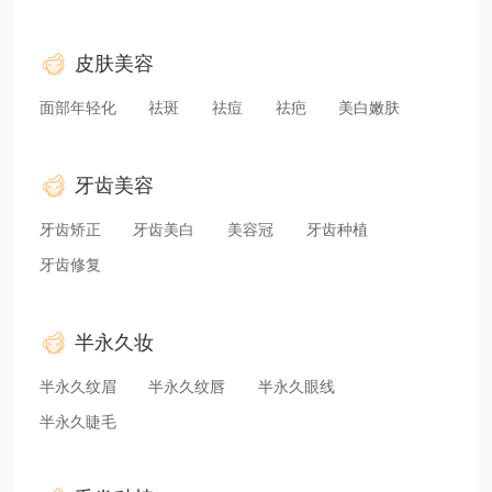
皮肤美容
面部年轻化
祛斑
祛痘
祛疤
美白嫩肤
牙齿美容
牙齿矫正
牙齿美白
美容冠
牙齿种植
牙齿修复
半永久妆
半永久纹眉
半永久纹唇
半永久眼线
半永久睫毛