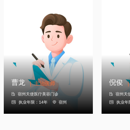
曹龙
倪俊
|
主治医师
|
宿州天使医疗美容门诊
宿州天


执业年限：14年
宿州
执业年



曹龙
倪俊
|
主治医师
|