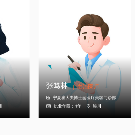
张笃林
|
主治医师
宁夏崔大夫博士丽医疗美容门诊部

州
执业年限：4年
银川


张笃林
|
主治医师