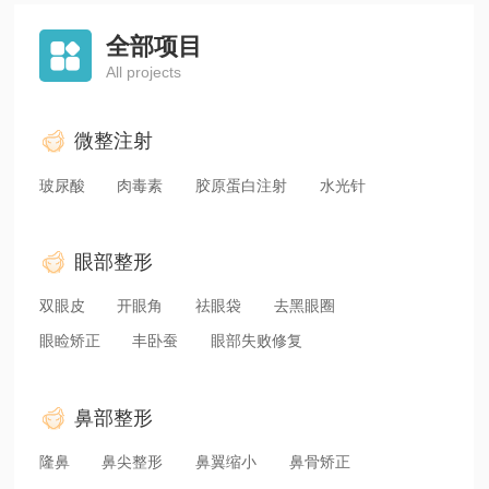
全部项目

宿州天使医疗美容门诊
宿州天使
All projects
执业年限：14年
宿州
执业年限
擅长：韩式双眼皮 面部轮廓 隆鼻
擅长：双眼
微整注射
玻尿酸
肉毒素
胶原蛋白注射
水光针
眼部整形
双眼皮
开眼角
祛眼袋
去黑眼圈
眼睑矫正
丰卧蚕
眼部失败修复
鼻部整形
隆鼻
鼻尖整形
鼻翼缩小
鼻骨矫正