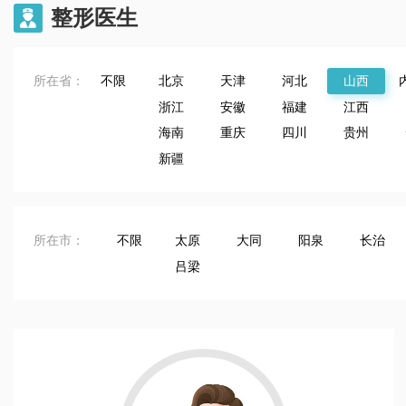
整形医生

医疗美容门诊
宿州天使医疗美容门诊
：18年
宿州
执业年限：11年
宿州
所在省：
不限
北京
天津
河北
山西
皮 隆胸 自体肋软骨隆鼻
擅长：面部年轻化 祛斑 祛痘
浙江
安徽
福建
江西
海南
重庆
四川
贵州
新疆
所在市：
不限
太原
大同
阳泉
长治
吕梁