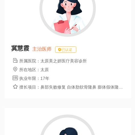
冀慧霞
主治医师
已认证

所属医院：
太原美之妍医疗美容诊所

所在地区：
太原

执业年限：
17年

擅长项目：
鼻部失败修复 自体肋软骨隆鼻 膨体假体隆鼻 鼻孔聚焦法鼻翼缩小 鹰钩鼻矫正 鼻部膨体假体取出