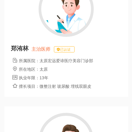
郑洧林
主治医师
已认证

所属医院：
太原宏远爱谛医疗美容门诊部

所在地区：
太原

执业年限：
13年

擅长项目：
微整注射 玻尿酸 埋线双眼皮