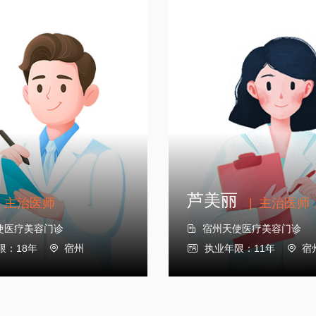
芦美丽
主治医师
|
主治医师
使医疗美容门诊
宿州天使医疗美容门诊

限：18年
宿州
执业年限：11年
宿



芦美丽
主治医师
|
主治医师