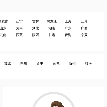
宁夏崔大夫博士丽医疗美容门诊部
执业年限：4年
银川
内蒙古
辽宁
吉林
黑龙江
上海
江苏
擅长：眼部整形 瘦脸
山东
河南
湖北
湖南
广东
广西
云南
西藏
陕西
甘肃
青海
宁夏
晋城
朔州
晋中
运城
忻州
临汾