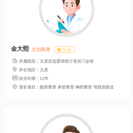
金大熙
主治医师
已认证

所属医院：
太原宏远爱谛医疗美容门诊部

所在地区：
太原

执业年限：
12年

擅长项目：
眼部整形 鼻部整形 胸部整形 埋线双眼皮