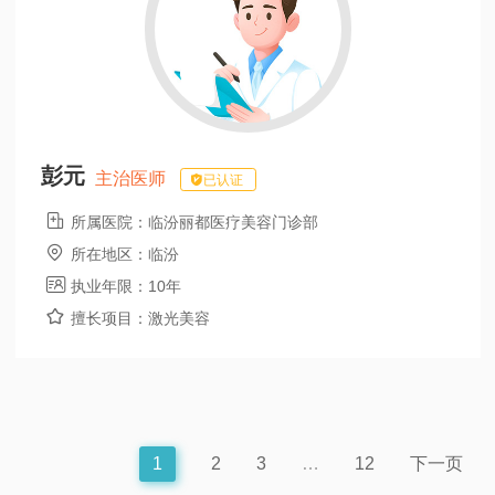
彭元
主治医师
已认证

所属医院：
临汾丽都医疗美容门诊部

所在地区：
临汾

执业年限：
10年

擅长项目：
激光美容
1
2
3
…
12
下一页