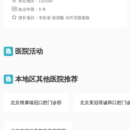

所在地区：
110100

执业年限：
9 年

擅长项目：
丰卧蚕 玻尿酸 光纤溶脂瘦脸
医院活动

本地区其他医院推荐

北京维康瑞冠口腔门诊部
北京美冠塔诚和口腔门