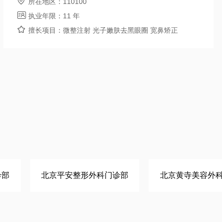

所在地区：
110100

执业年限：
11 年

擅长项目：
微整注射 光子嫩肤去黑眼圈 宽鼻矫正
诊部
北京平安整形外科门诊部
北京黄寺美容外