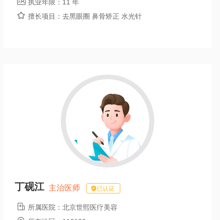

执业年限：
11 年

擅长项目：
去黑眼圈 鼻骨矫正 水光针
丁砚江
主治医师
已认证

所属医院：
北京世熙医疗美容