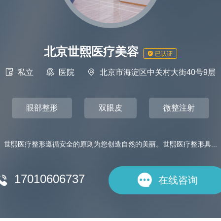
北京世熙医疗美容

已认证

私立

医院

北京市海淀区中关村大街40号9层
眼部整形
双眼皮
微整注射
世熙医疗整形遵循安全的原则为您创造自然的美丽。世熙医疗整形具...
17010606737


在线咨询