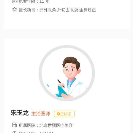

执业年限：
11 年

擅长项目：
开外眼角 外切去眼袋 歪鼻矫正
宋玉龙
主治医师
已认证

所属医院：
北京世熙医疗美容