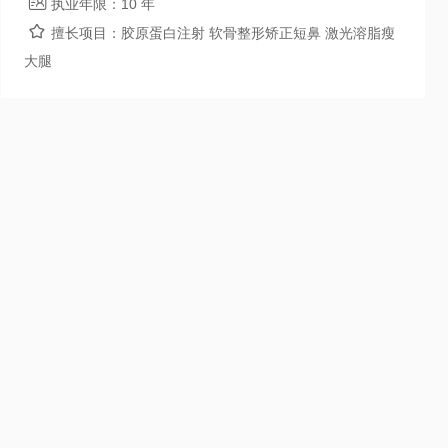

执业年限：
10 年

擅长项目：
胶原蛋白注射 软骨整形矫正短鼻 激光溶脂瘦
大腿