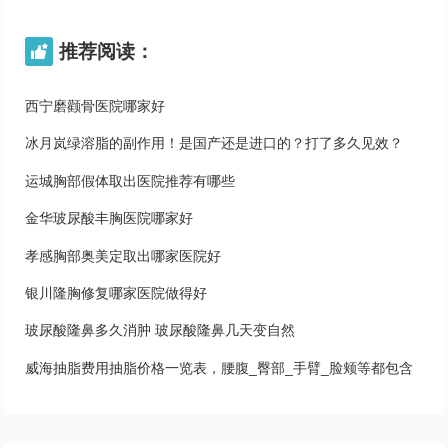
推荐阅读：

西宁磨颧骨医院哪家好
冰月岚绿溶脂的副作用！是国产还是进口的？打了多久见效？
运城胸部假体取出医院推荐有哪些
金华玻尿酸丰胸医院哪家好
孝感胸部奥美定取出哪家医院好
银川隆胸修复哪家医院做得好
玻尿酸隆鼻多久消肿 玻尿酸隆鼻几天变自然
威海抽脂费用抽脂价格一览表，腰腹_臀部_手臂_脸颊等都包含