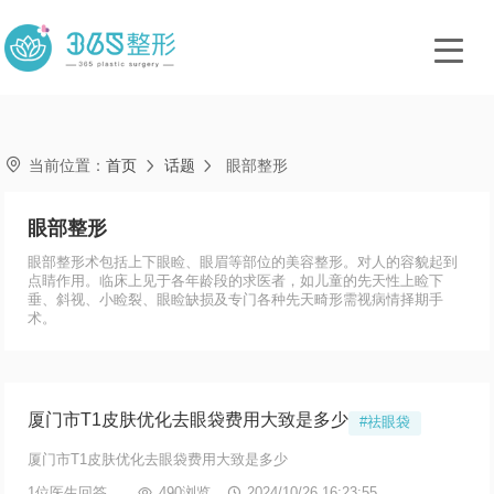

当前位置：
首页
话题
眼部整形


眼部整形
眼部整形术包括上下眼睑、眼眉等部位的美容整形。对人的容貌起到
点睛作用。临床上见于各年龄段的求医者，如儿童的先天性上睑下
垂、斜视、小睑裂、眼睑缺损及专门各种先天畸形需视病情择期手
术。
厦门市T1皮肤优化去眼袋费用大致是多少
#祛眼袋
厦门市T1皮肤优化去眼袋费用大致是多少
1位医生回答

490浏览

2024/10/26 16:23:55