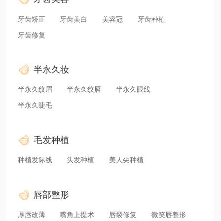
牙齿矫正
牙齿美白
美容冠
牙齿种植
牙齿修复
半永久妆
半永久纹眉
半永久纹唇
半永久眼线
半永久睫毛
毛发种植
种植发际线
头发种植
美人尖种植
唇部整形
厚唇改薄
嘴角上提术
唇裂修复
微笑唇整形