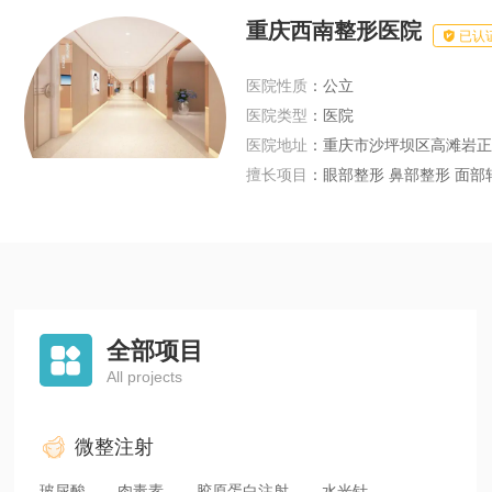
重庆西南整形医院

已认
医院性质
：公立
医院类型
：医院
医院地址
：重庆市沙坪坝区高滩岩正
擅长项目
：眼部整形 鼻部整形 面部轮廓 唇部整形 胸部整形 美体塑形 皮肤
全部项目

All projects
微整注射
玻尿酸
肉毒素
胶原蛋白注射
水光针