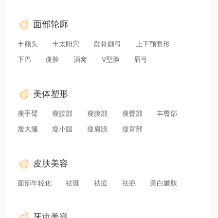
面部轮廓
丰额头
丰太阳穴
颧骨颧弓
上下颚整形
下巴
瘦脸
酒窝
V型脸
眉弓
美体塑形
瘦手臂
瘦腰部
瘦腹部
瘦臀部
丰臀部
瘦大腿
瘦小腿
瘦肩膀
瘦背部
皮肤美容
面部年轻化
祛斑
祛痘
祛疤
美白嫩肤
牙齿美容