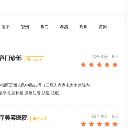
襄阳
鄂州
荆门
孝感
荆州
黄冈
综合评分：5.0
容门诊部

已认证





茅箭区五堰人民中路26号（三堰人商家电大本营院内）
整形 毛发种植 微整注射 祛痘 祛疤
综合评分：5.0
疗美容医院

已认证




