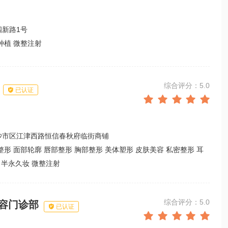
四新路1号
种植 微整注射
综合评分：5.0

已认证





沙市区江津西路恒信春秋府临街商铺
整形 面部轮廓 唇部整形 胸部整形 美体塑形 皮肤美容 私密整形 耳
 半永久妆 微整注射
综合评分：5.0
容门诊部

已认证




