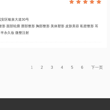





安区银泉大道30号
整形 面部轮廓 唇部整形 胸部整形 美体塑形 皮肤美容 私密整形 耳
 半永久妆 微整注射
1
2
3
4
5
6
下一页