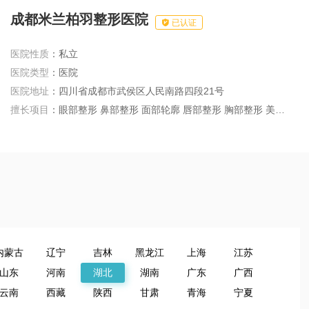
成都米兰柏羽整形医院

已认证
医院性质
：私立
医院类型
：医院
医院地址
：四川省成都市武侯区人民南路四段21号
擅长项目
：眼部整形 鼻部整形 面部轮廓 唇部整形 胸部整形 美体塑形 皮肤美容 私密整形 耳部整形 毛发种植 激光脱毛 半永久妆 微整注射
内蒙古
辽宁
吉林
黑龙江
上海
江苏
山东
河南
湖北
湖南
广东
广西
云南
西藏
陕西
甘肃
青海
宁夏