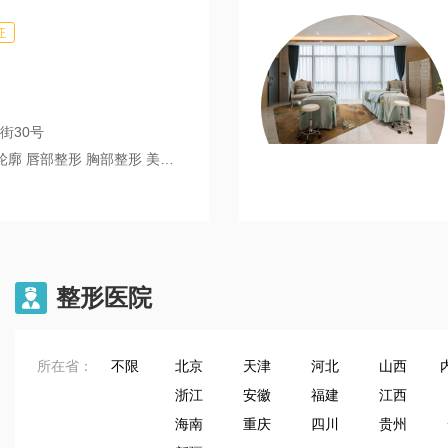
证
街30号
美容 私密整形 耳部整形 毛发种植 激光脱毛 半永久妆 微整注射
整形医院

所在省：
不限
北京
天津
河北
山西
浙江
安徽
福建
江西
海南
重庆
四川
贵州