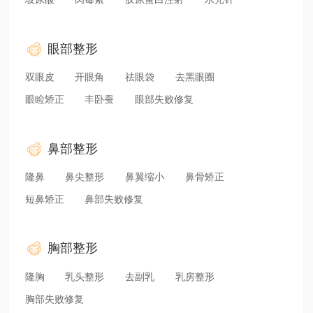
眼部整形
双眼皮
开眼角
祛眼袋
去黑眼圈
眼睑矫正
丰卧蚕
眼部失败修复
鼻部整形
隆鼻
鼻尖整形
鼻翼缩小
鼻骨矫正
短鼻矫正
鼻部失败修复
胸部整形
隆胸
乳头整形
去副乳
乳房整形
胸部失败修复