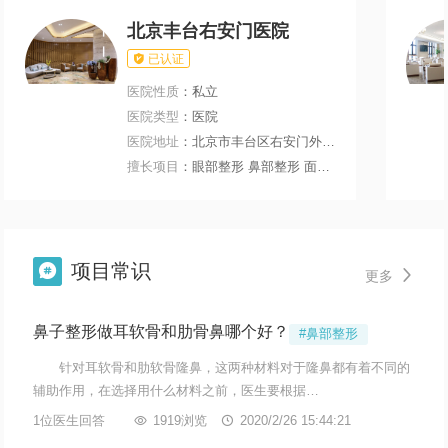
北京丰台右安门医院

已认证
医院性质
：私立
医院类型
：医院
医院地址
：北京市丰台区右安门外大街199号
擅长项目
：眼部整形 鼻部整形 面部轮廓 微整注射
项目常识


更多
鼻子整形做耳软骨和肋骨鼻哪个好？
#鼻部整形
针对耳软骨和肋软骨隆鼻，这两种材料对于隆鼻都有着不同的
辅助作用，在选择用什么材料之前，医生要根据…
1位医生回答

1919浏览

2020/2/26 15:44:21