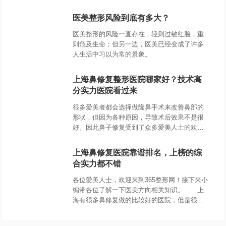
誉，成为了消费者辨别机构可信与否的重要因
素。
医美整形风险到底有多大？
医美整形的风险一直存在，轻则过敏红脸，重
则危及生命；但另一边，医美已经变成了许多
人生活中习以为常的景象。
上海鼻修复整形医院哪家好？技术高
分实力医院看过来
很多爱美者都会选择做隆鼻手术来改善鼻部的
形状，但因为各种原因，导致术后效果不是很
好。因此鼻子修复受到了众多爱美人士的欢
迎，然而鼻修复的手术难度还是比较大的，选
择一家好的整形医院显得尤为重要。下面小编
上海鼻修复医院靠谱排名，上榜的综
就
合实力都不错
各位爱美人士，欢迎来到365整形网！接下来小
编带各位了解一下医美方向相关知识。 上
海有很多鼻修复做的比较好的医院，但是很多
人在选择医院的时候依然会有一些不知所措。
下面就给大家介绍几家比较好的上海鼻修