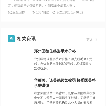
时常会遇到一些漂亮的女孩纸，发现她们都有一个共同的地
方，那就是鼻子都挺精的。不知道是不是老天爷比…
1位医生回答

1337浏览

2020/2/26 15:46:32
相关资讯


更多
郑州医德佳整形手术价格
郑州医德佳整形手术价格：激光脱毛 800元
起，自体脂肪丰脸10800元起，埋线双眼皮
2800元起。
华颜美、诺美德频繁被罚 接受医美整
形需谨慎
在繁荣的消费市场背后，乱象丛生的医美机构
也使不少爱美人士既损失了钱财，又承受了健
康风险。了解医美机构及从业人员的资质和信