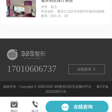
重庆铂生医疗美容
资质：私立
所在地区：重庆江北区洋河路9号海怡花园裙
楼第二层4-1A、1B
17010606737

在线咨询
版权所有：Copyright © 2009-2020 365整形问答互动预约平台
鲁ICP备
2021028571号
在线咨询
预约
电话