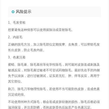
风险提示
1、毛发变粗
想要避免这种情形可以使用拔除法或雷射除毛。
2、内嵌毛
正确的脱毛方法，加上除毛部位定期按摩、去角质，可以帮助毛发
长出皮肤，防止毛发内嵌。
3、色素沉着
蜜蜡、除毛膏、除毛慕丝等化学性除毛，则可能对皮肤造成刺激及
敏感反应，对除毛膏过敏者不可尝试药物除毛。最好先在手肘内侧
先予以涂抹，进行过敏测试，证实若无红、肿、痒等反应，再用于
其它部位。
剃刀、除毛刀等物理性除毛，若使用不当可能割伤皮肤，造成色素
沉淀或疤痕。
不论使用何种方式除毛，都会造成皮肤轻微的损伤，除毛后都必须
滋润保湿，并注意防晒，否则皮肤受伤后如意产生色素沉淀。