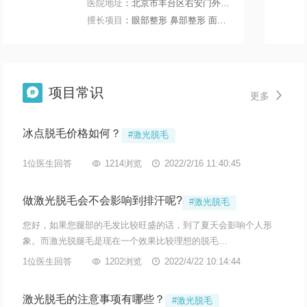
医院地址
：北京市丰台区右安门外大街199号
擅长项目
：眼部整形 鼻部整形 面部轮廓 微整注射
项目常识


更多
冰点脱毛价格如何？
#激光脱毛
1位医生回答

1214浏览

2022/2/16 11:40:45
做激光脱毛会不会影响到排汗呢?
#激光脱毛
您好，如果您腿部的毛发比较旺盛的话，到了夏天会影响个人形
象。而激光脱腿毛是现在一个效果比较理想的脱毛…
1位医生回答

1202浏览

2022/4/22 10:14:44
激光脱毛的注意事项有哪些？
#激光脱毛