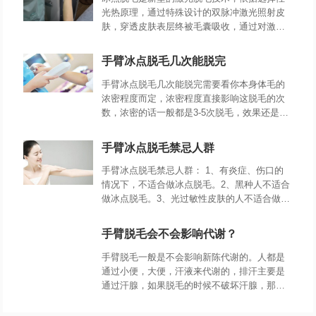
光热原理，通过特殊设计的双脉冲激光照射皮
肤，穿透皮肤表层终被毛囊吸收，通过对激光
能量的选择吸收，使毛囊受到破坏，不能再生
长毛发，同时又不损伤皮肤和周边组织。
手臂冰点脱毛几次能脱完
手臂冰点脱毛几次能脱完需要看你本身体毛的
浓密程度而定，浓密程度直接影响这脱毛的次
数，浓密的话一般都是3-5次脱毛，效果还是不
错的，但是冰点脱毛后持续时间长短是因人而
异的。
手臂冰点脱毛禁忌人群
手臂冰点脱毛禁忌人群： 1、有炎症、伤口的
情况下，不适合做冰点脱毛。2、黑种人不适合
做冰点脱毛。3、光过敏性皮肤的人不适合做冰
点脱毛。4、孕妇不适合做冰点脱毛。
手臂脱毛会不会影响代谢？
手臂脱毛一般是不会影响新陈代谢的。人都是
通过小便，大便，汗液来代谢的，排汗主要是
通过汗腺，如果脱毛的时候不破坏汗腺，那么
脱毛就对代谢不会有影响。