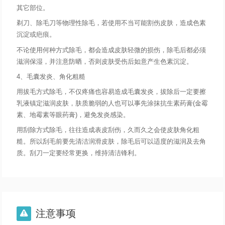
其它部位。
剃刀、除毛刀等物理性除毛，若使用不当可能割伤皮肤，造成色素
沉淀或疤痕。
不论使用何种方式除毛，都会造成皮肤轻微的损伤，除毛后都必须
滋润保湿，并注意防晒，否则皮肤受伤后如意产生色素沉淀。
4、毛囊发炎、角化粗糙
用拔毛方式除毛，不仅疼痛也容易造成毛囊发炎，拔除后一定要擦
乳液镇定滋润皮肤，肤质脆弱的人也可以事先涂抹抗生素药膏(金霉
素、地霉素等眼药膏)，避免发炎感染。
用刮除方式除毛，往往造成表皮刮伤，久而久之会使皮肤角化粗
糙。所以刮毛前要先清洁润滑皮肤，除毛后可以适度的滋润及去角
质。刮刀一定要经常更换，维持清洁锋利。
注意事项
