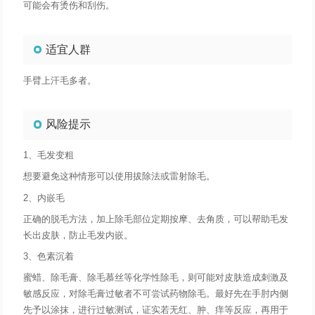
可能会有烫伤和刮伤。
适宜人群
手臂上汗毛多者。
风险提示
1、毛发变粗
想要避免这种情形可以使用拔除法或雷射除毛。
2、内嵌毛
正确的脱毛方法，加上除毛部位定期按摩、去角质，可以帮助毛发
长出皮肤，防止毛发内嵌。
3、色素沉着
蜜蜡、除毛膏、除毛慕丝等化学性除毛，则可能对皮肤造成刺激及
敏感反应，对除毛膏过敏者不可尝试药物除毛。最好先在手肘内侧
先予以涂抹，进行过敏测试，证实若无红、肿、痒等反应，再用于