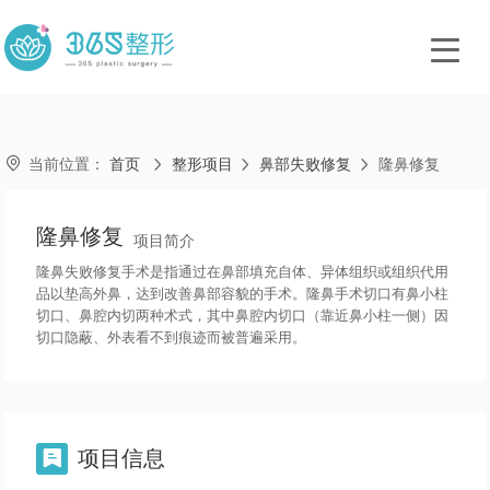

当前位置：
首页
整形项目
鼻部失败修复
隆鼻修复



隆鼻修复
项目简介
隆鼻失败修复手术是指通过在鼻部填充自体、异体组织或组织代用
品以垫高外鼻，达到改善鼻部容貌的手术。隆鼻手术切口有鼻小柱
切口、鼻腔内切两种术式，其中鼻腔内切口（靠近鼻小柱一侧）因
切口隐蔽、外表看不到痕迹而被普遍采用。
项目信息
