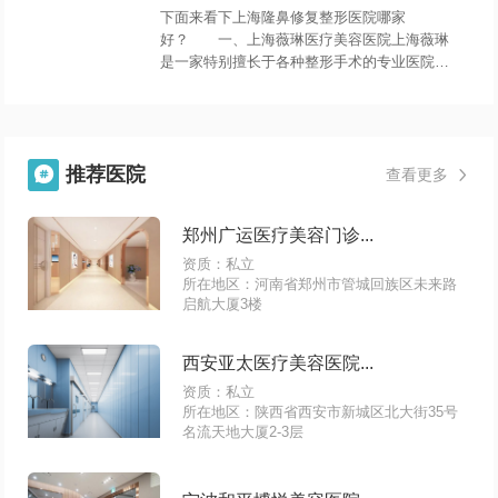
手术方案是不一样的。鼻部修复手术比以往的
下面来看下上海隆鼻修复整形医院哪家
手术难度更大，建议选择有经验的医生进行修
好？ 一、上海薇琳医疗美容医院上海薇琳
复。
是一家特别擅长于各种整形手术的专业医院，
目前开展了齐全的整形项目，对于高难度的整
形修复也能够独立的完成，医生有着不错的医
德，特
推荐医院

查看更多

郑州广运医疗美容门诊...
资质：私立
所在地区：河南省郑州市管城回族区未来路
启航大厦3楼
西安亚太医疗美容医院...
资质：私立
所在地区：陕西省西安市新城区北大街35号
名流天地大厦2-3层