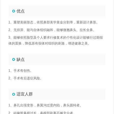
优点
1、重塑美丽形态，依照鼻部美学黄金分割率，重新设计鼻形。
2、无排异、能与自体组织融和，能够微翘鼻头、拉长全鼻。
3、能够依照脸型及个人要求行修复术的个性化设计能够行过期假
体的置换，降低原有假体对组织的刺激，增进健康之美。
缺点
1、手术有创伤。
2、手术有后遗症风险。
适宜人群
1、鼻孔出现变形，鼻翼沟过度内陷，鼻头圆钝者。
2、硅橡胶鼻模过长，鼻根部剥离不够充分者。