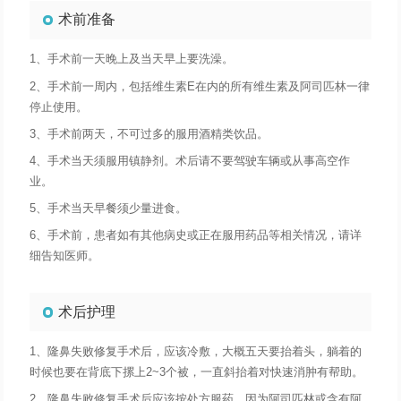
术前准备
1、手术前一天晚上及当天早上要洗澡。
2、手术前一周内，包括维生素E在内的所有维生素及阿司匹林一律
停止使用。
3、手术前两天，不可过多的服用酒精类饮品。
4、手术当天须服用镇静剂。术后请不要驾驶车辆或从事高空作
业。
5、手术当天早餐须少量进食。
6、手术前，患者如有其他病史或正在服用药品等相关情况，请详
细告知医师。
术后护理
1、隆鼻失败修复手术后，应该冷敷，大概五天要抬着头，躺着的
时候也要在背底下摞上2~3个被，一直斜抬着对快速消肿有帮助。
2、隆鼻失败修复手术后应该按处方服药，因为阿司匹林或含有阿