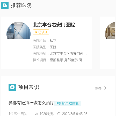
推荐医院

北京丰台右安门医院

已认证
医院性质
：私立
医院类型
：医院
医院地址
：北京市丰台区右安门外大街199号
擅长项目
：眼部整形 鼻部整形 面部轮廓 微整注射
项目常识


更多
鼻部有疤痕应该怎么治疗
#鼻部失败修复
1位医生回答

1026浏览

2022/3/5 9:45:03