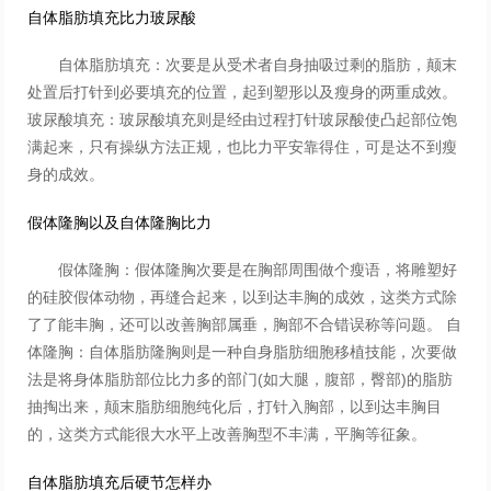
自体脂肪填充比力玻尿酸
自体脂肪填充：次要是从受术者自身抽吸过剩的脂肪，颠末
处置后打针到必要填充的位置，起到塑形以及瘦身的两重成效。
玻尿酸填充：玻尿酸填充则是经由过程打针玻尿酸使凸起部位饱
满起来，只有操纵方法正规，也比力平安靠得住，可是达不到瘦
身的成效。
假体隆胸以及自体隆胸比力
假体隆胸：假体隆胸次要是在胸部周围做个瘦语，将雕塑好
的硅胶假体动物，再缝合起来，以到达丰胸的成效，这类方式除
了了能丰胸，还可以改善胸部属垂，胸部不合错误称等问题。 自
体隆胸：自体脂肪隆胸则是一种自身脂肪细胞移植技能，次要做
法是将身体脂肪部位比力多的部门(如大腿，腹部，臀部)的脂肪
抽掏出来，颠末脂肪细胞纯化后，打针入胸部，以到达丰胸目
的，这类方式能很大水平上改善胸型不丰满，平胸等征象。
自体脂肪填充后硬节怎样办