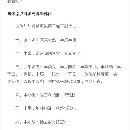
看看吧！
自体脂肪能填充哪些部位
自体脂肪移植可以用于如下部位：
一、胸：术后真实天然，丰挺丰满;
二、丰臀：术后圆翘紧实，性感实足;
三、脸部填充：丰额头、丰太阳穴、丰苹果肌、丰脸颊、丰
下巴、丰鼻根、丰唇、丰眼窝、丰耳垂……使脸部轮廓更丰满、
更立体、线条更温和，同时抚平脸部细纹，更显年青;
四、丰小腿：改善O型腿、X型腿;
五、丰手：填补指缝，根绝“漏财”;
六、丰颈纹：拂去岁月陈迹;