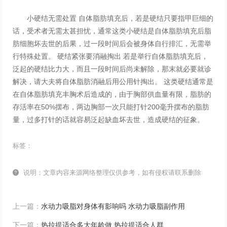
小硬结无需处置 自体脂肪填充后，若是硬结只要指甲巨细的
话，受术者无需太甚担忧，通常这类小硬结是自体脂肪填充后脂
肪细胞坏去世的后果，过一段时间后会被身体自行排汇，无需举
行特殊处置。 硬结紧张要消融掏出 若是举行自体脂肪填充后，
泛起的硬结比力大，而且一段时间后尚未解除，那末就必要就诊
解决，请大夫将自体脂肪消融后用公用针掏出。 这类硬结通常是
在自体脂肪填充丰胸术后造成的，由于胸部供血量有限，脂肪的
存活率在50%摆布，两边胸部一次只能打针200毫升摆布的脂肪
量，过多打针的话就容易泛起缺血坏去世，造成硬结的征象。
标签：

说明：文章内容来源网络整理仅供参考，如有侵权请联系删除
上一篇：
水动力吸脂对身体有影响吗 水动力吸脂副作用
下一篇：
热拉提适合多大年龄做 热拉提适合人群