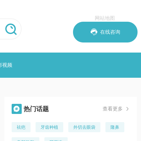
网站地图


在线咨询
形视频
热门话题

查看更多

祛疤
牙齿种植
外切去眼袋
隆鼻