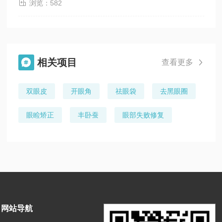

浏览：582
相关项目

查看更多

双眼皮
开眼角
祛眼袋
去黑眼圈
眼睑矫正
丰卧蚕
眼部失败修复
网站导航