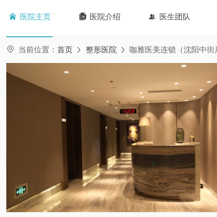

医院主页

医院介绍

医生团队

当前位置：
首页
整形医院
咖雅医美连锁（沈阳中街

