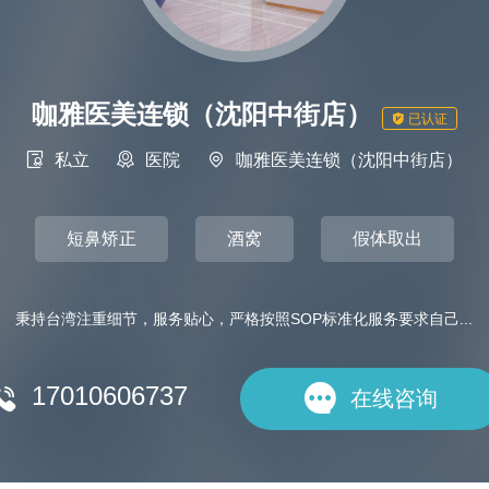
咖雅医美连锁（沈阳中街店）

已认证

私立

医院

咖雅医美连锁（沈阳中街店）
短鼻矫正
酒窝
假体取出
秉持台湾注重细节，服务贴心，严格按照SOP标准化服务要求自己...
17010606737


在线咨询