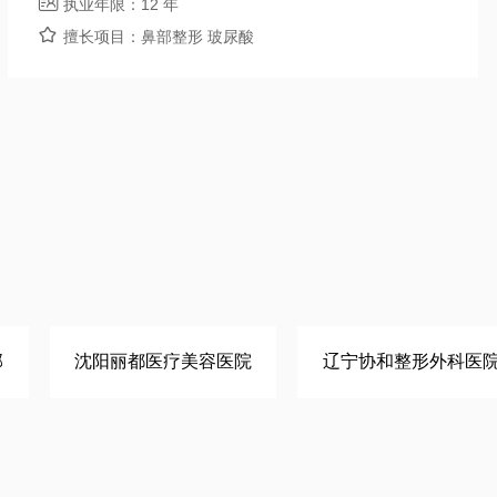

执业年限：
12 年

擅长项目：
鼻部整形 玻尿酸
部
沈阳丽都医疗美容医院
辽宁协和整形外科医