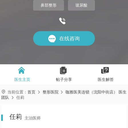
鼻部整形
玻尿酸


在线咨询



医生主页
帖子分享
医生解答

当前位置：
首页
整形医院
咖雅医美连锁（沈阳中街店） 医生


团队
任莉

任莉
主治医师