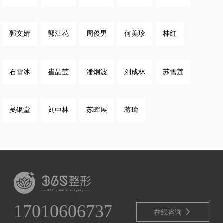
郭文婧
郭江花
周俊男
何美珍
林红
石雪冰
崔晶莹
潘炯波
刘成林
苏雪莲
吴银堂
刘中林
苏晖展
蒋瑜
17010606737

在线咨询