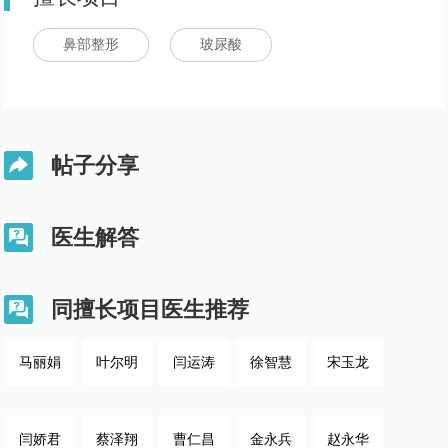
鼻部整形
玻尿酸
帖子分享

医生解答

同擅长项目医生推荐

马丽娟
叶尔明
闫运涛
徐智慧
宋玉龙
闫娇君
蔡泽翔
曹仁昌
金永兵
赵永华