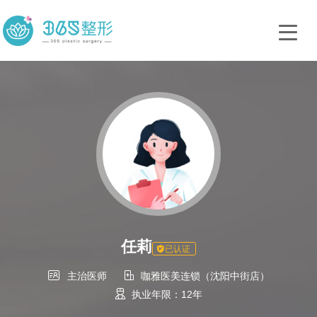
任莉
已认证


主治医师
咖雅医美连锁（沈阳中街店）

执业年限：12年