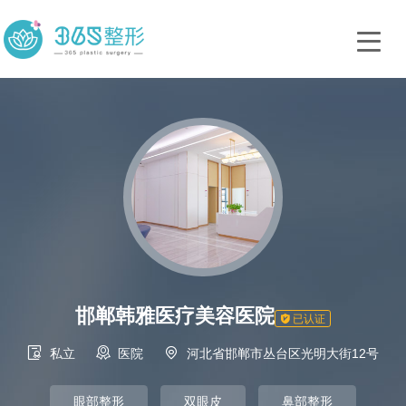
邯郸韩雅医疗美容医院

已认证



私立
医院
河北省邯郸市丛台区光明大街12号
眼部整形
双眼皮
鼻部整形