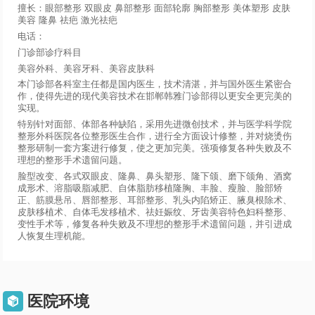
擅长：眼部整形 双眼皮 鼻部整形 面部轮廓 胸部整形 美体塑形 皮肤
美容 隆鼻 祛疤 激光祛疤
电话：
门诊部诊疗科目
美容外科、美容牙科、美容皮肤科
本门诊部各科室主任都是国内医生，技术清湛，并与国外医生紧密合
作，使得先进的现代美容技术在邯郸韩雅门诊部得以更安全更完美的
实现。
特别针对面部、体部各种缺陷，采用先进微创技术，并与医学科学院
整形外科医院各位整形医生合作，进行全方面设计修整，并对烧烫伤
整形研制一套方案进行修复，使之更加完美。强项修复各种失败及不
理想的整形手术遗留问题。
脸型改变、各式双眼皮、隆鼻、鼻头塑形、隆下颌、磨下颌角、酒窝
成形术、溶脂吸脂减肥、自体脂肪移植隆胸、丰脸、瘦脸、脸部矫
正、筋膜悬吊、唇部整形、耳部整形、乳头内陷矫正、腋臭根除术、
皮肤移植术、自体毛发移植术、祛妊娠纹、牙齿美容特色妇科整形、
变性手术等，修复各种失败及不理想的整形手术遗留问题，并引进成
人恢复生理机能。
医院环境
