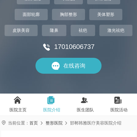
面部轮廓
胸部整形
美体塑形
皮肤美容
隆鼻
祛疤
激光祛疤
17010606737


在线咨询




医院主页
医院介绍
医生团队
医院活动

当前位置：
首页
整形医院
邯郸韩雅医疗美容医院介绍

