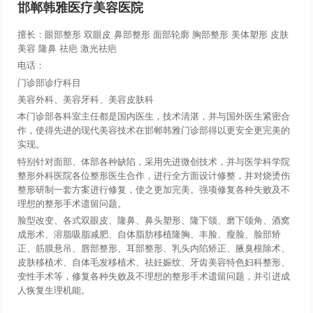
邯郸韩雅医疗美容医院
擅长：眼部整形 双眼皮 鼻部整形 面部轮廓 胸部整形 美体塑形 皮肤
美容 隆鼻 祛疤 激光祛疤
电话：
门诊部诊疗科目
美容外科、美容牙科、美容皮肤科
本门诊部各科室主任都是国内医生，技术清湛，并与国外医生紧密合
作，使得先进的现代美容技术在邯郸韩雅门诊部得以更安全更完美的
实现。
特别针对面部、体部各种缺陷，采用先进微创技术，并与医学科学院
整形外科医院各位整形医生合作，进行全方面设计修整，并对烧烫伤
整形研制一套方案进行修复，使之更加完美。强项修复各种失败及不
理想的整形手术遗留问题。
脸型改变、各式双眼皮、隆鼻、鼻头塑形、隆下颌、磨下颌角、酒窝
成形术、溶脂吸脂减肥、自体脂肪移植隆胸、丰脸、瘦脸、脸部矫
正、筋膜悬吊、唇部整形、耳部整形、乳头内陷矫正、腋臭根除术、
皮肤移植术、自体毛发移植术、祛妊娠纹、牙齿美容特色妇科整形、
变性手术等，修复各种失败及不理想的整形手术遗留问题，并引进成
人恢复生理机能。