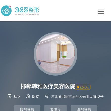
邯郸韩雅医疗美容医院

已认证



私立
医院
河北省邯郸市丛台区光明大街12号
眼部整形
双眼皮
鼻部整形