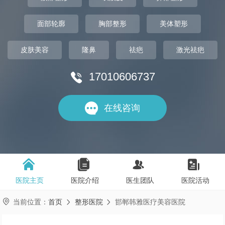
面部轮廓
胸部整形
美体塑形
皮肤美容
隆鼻
祛疤
激光祛疤
17010606737


在线咨询




医院主页
医院介绍
医生团队
医院活动

当前位置：
首页
整形医院
邯郸韩雅医疗美容医院

