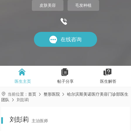
皮肤美容
毛发种植


在线咨询



医生主页
帖子分享
医生解答

当前位置：
首页
整形医院
哈尔滨斯美诺医疗美容门诊部医生


团队
刘彭莉

刘彭莉
主治医师