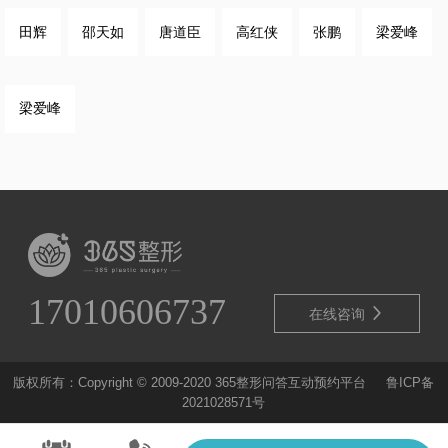
田辉
邵天如
唐道臣
高红侠
张鹏
梁爱峰
梁爱峰
17010606737

在线咨询
版权所有：Copyright © 2009-2020 365整形问答互动预约平台
鲁ICP备
2021028571号