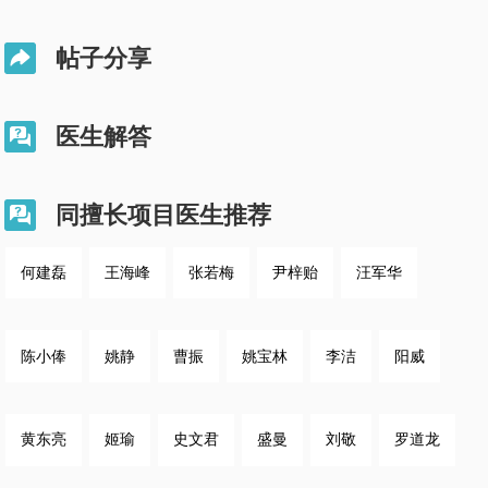
帖子分享

医生解答

同擅长项目医生推荐

何建磊
王海峰
张若梅
尹梓贻
汪军华
陈小俸
姚静
曹振
姚宝林
李洁
阳威
黄东亮
姬瑜
史文君
盛曼
刘敬
罗道龙