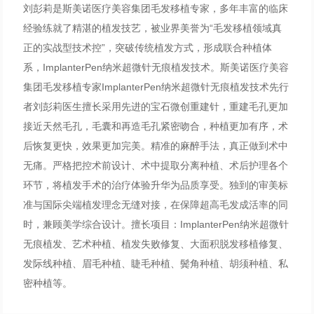
刘彭莉是斯美诺医疗美容集团毛发移植专家，多年丰富的临床
经验练就了精湛的植发技艺，被业界美誉为“毛发移植领域真
正的实战型技术控”，突破传统植发方式，形成联合种植体
系，ImplanterPen纳米超微针无痕植发技术。斯美诺医疗美容
集团毛发移植专家ImplanterPen纳米超微针无痕植发技术先行
者刘彭莉医生擅长采用先进的宝石微创重建针，重建毛孔更加
接近天然毛孔，毛囊和再造毛孔紧密吻合，种植更加有序，术
后恢复更快，效果更加完美。精准的麻醉手法，真正做到术中
无痛。严格把控术前设计、术中提取分离种植、术后护理各个
环节，将植发手术的治疗体验升华为品质享受。独到的审美标
准与国际尖端植发理念无缝对接，在保障超高毛发成活率的同
时，兼顾美学综合设计。擅长项目：ImplanterPen纳米超微针
无痕植发、艺术种植、植发失败修复、大面积脱发移植修复、
发际线种植、眉毛种植、睫毛种植、鬓角种植、胡须种植、私
密种植等。