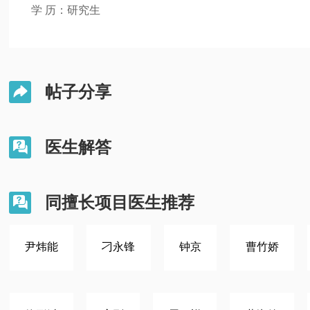
学 历：研究生
帖子分享

医生解答

同擅长项目医生推荐

尹炜能
刁永锋
钟京
曹竹娇