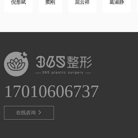
倪形斌
窦刚
屈云祥
葛淑静
17010606737
在线咨询
