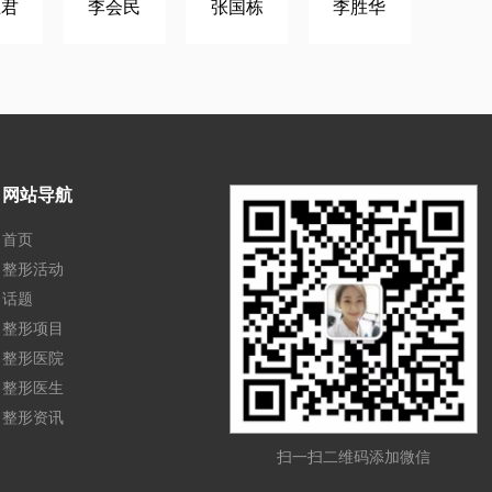
王君
李会民
张国栋
李胜华
网站导航
首页
整形活动
话题
整形项目
整形医院
整形医生
整形资讯
扫一扫二维码添加微信