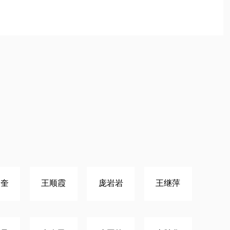
启奎
王顺霞
庞岩岩
王继萍