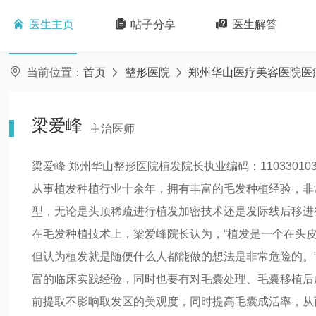

医生主页

帖子分享

医生解答

当前位置：
首页
整形医院
郑州华山医疗美容医院医


梁爱峰
主治医师
梁爱峰 郑州华山整形医院植发院长执业编码：11033010
从事植发种植行业十余年，拥有丰富的毛发种植经验，非
型，无论是头顶稀疏进行植发加密技术还是发际线后移进
在毛发种植技术上，梁爱峰院长认为，“植发是一个在头
但认为植发就是随便什么人都能做的想法是非常危险的。
富的临床实践经验，同时也要有对毛囊处理、毛囊移植后
前提取不影响取发区的美观度，同时提高毛囊成活率，从