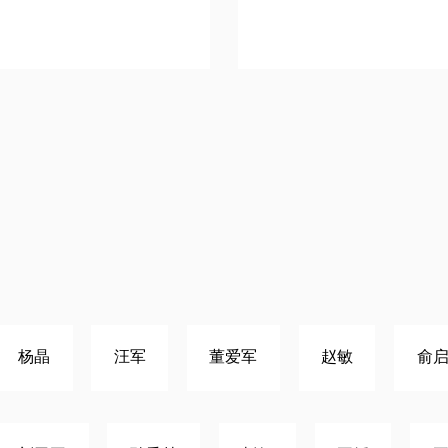
杨晶
汪军
董爱军
赵敏
俞