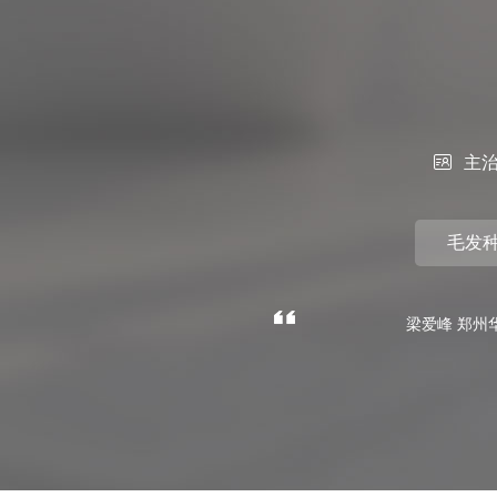

主
毛发
梁爱峰 郑州华