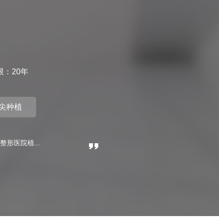
限：20年
尖种植
整形医院植...