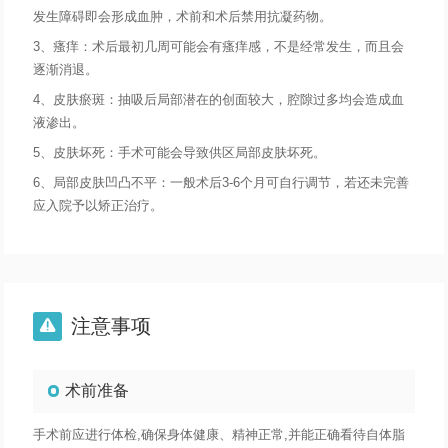
发生障碍即会形成血肿，术前和术后禁用抗凝药物。
3、瘙痒：术后最初几周可能会有瘙痒感，不是经常发生，而且会
逐渐消退。
4、皮肤瘀斑：抽吸后局部潜在的创面较大，腔隙过多均会造成血
液渗出。
5、皮肤坏死：手术可能会导致供区局部皮肤坏死。
6、局部皮肤凹凸不平：一般术后3-6个月可自行调节，若还未完善
应入院予以矫正治疗。
注意事项

术前准备
手术前应进行体检,确保身体健康、精神正常,并能正确看待自体脂