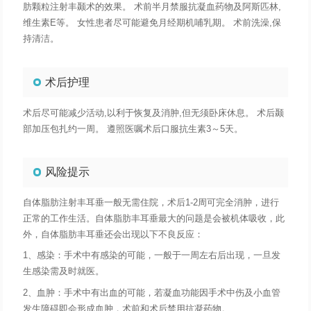
肪颗粒注射丰颞术的效果。 术前半月禁服抗凝血药物及阿斯匹林,
维生素E等。 女性患者尽可能避免月经期机哺乳期。 术前洗澡,保
持清洁。
术后护理
术后尽可能减少活动,以利于恢复及消肿,但无须卧床休息。 术后颞
部加压包扎约一周。 遵照医嘱术后口服抗生素3～5天。
风险提示
自体脂肪注射丰耳垂一般无需住院，术后1-2周可完全消肿，进行
正常的工作生活。自体脂肪丰耳垂最大的问题是会被机体吸收，此
外，自体脂肪丰耳垂还会出现以下不良反应：
1、感染：手术中有感染的可能，一般于一周左右后出现，一旦发
生感染需及时就医。
2、血肿：手术中有出血的可能，若凝血功能因手术中伤及小血管
发生障碍即会形成血肿，术前和术后禁用抗凝药物。