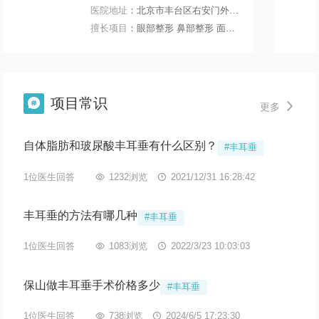
医院地址
：北京市丰台区右安门外大街199号
擅长项目
：眼部整形 鼻部整形 面部轮廓 微整注射
项目常识


更多
自体脂肪和玻尿酸丰耳垂有什么区别？
#丰耳垂
1位医生回答

1232浏览

2021/12/31 16:28:42
丰耳垂的方法有哪几种
#丰耳垂
1位医生回答

1083浏览

2022/3/23 10:03:03
保山做丰耳垂手术价格多少
#丰耳垂
1位医生回答

738浏览

2024/6/5 17:23:30