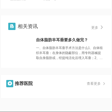
相关资讯


更多
自体脂肪丰耳垂要多久做完？
一、自体脂肪丰耳垂手术方法是什么1、自体组
织丰耳垂：在身体的隐蔽部位，用专利器械提
取自身脂肪或，经提纯活化后埋入耳垂；2、人
体组织补片植入丰耳垂：手术过程比较快，是
一个简单的小手术，耳垂单薄者可以通过
推荐医院

查看更多
