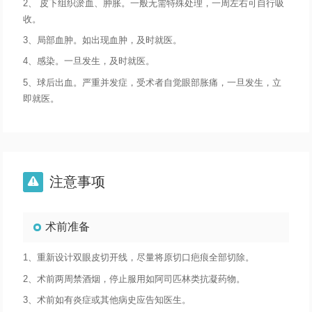
2、 皮下组织淤血、肿胀。一般无需特殊处理，一周左右可自行吸
收。
3、局部血肿。如出现血肿，及时就医。
4、感染。一旦发生，及时就医。
5、球后出血。严重并发症，受术者自觉眼部胀痛，一旦发生，立
即就医。
注意事项

术前准备
1、重新设计双眼皮切开线，尽量将原切口疤痕全部切除。
2、术前两周禁酒烟，停止服用如阿司匹林类抗凝药物。
3、术前如有炎症或其他病史应告知医生。