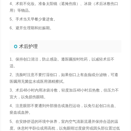
4、术前不化妆。准备太阳镜（遮掩伤痕）、冰袋（术后冰敷伤口
用）等物品。
5、手术当天早餐少量进食。
6、避开生理期和妊娠期。
术后护理
1、保持创口清洁，防止感染。遵医嘱按时吃药，以减轻术后不
适。
2、洗脸时注意不要打湿创口，如果创口上有血痂或分泌物，可遵
医嘱用无菌盐水或医用酒精擦拭。
3、术后48小时内用冰袋冷敷，轻度加压48小时后热敷，但压力不
宜大，以免损伤眼睛。
4、注意眼部不要遭到外部撞击或激烈运动，以免引起创口出血、
瘀血或血肿。
5、在安静舒适的环境中休养，室内空气清新流通并保持合适的温
度。休息时半卧位或用高枕，以免眼睛过度疲劳或因头部位置过低