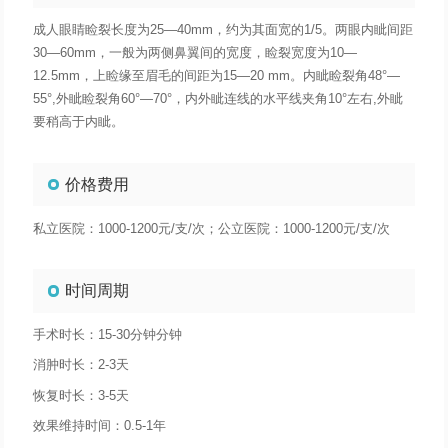
成人眼睛睑裂长度为25—40mm，约为其面宽的1/5。两眼内眦间距
30—60mm，一般为两侧鼻翼间的宽度，睑裂宽度为10—
12.5mm，上睑缘至眉毛的间距为15—20 mm。内眦睑裂角48°—
55°,外眦睑裂角60°—70°，内外眦连线的水平线夹角10°左右,外眦
要稍高于内眦。
价格费用
私立医院：1000-1200元/支/次；公立医院：1000-1200元/支/次
时间周期
手术时长：15-30分钟分钟
消肿时长：2-3天
恢复时长：3-5天
效果维持时间：0.5-1年