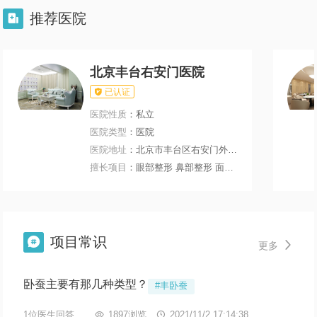
推荐医院

北京丰台右安门医院

已认证
医院性质
：私立
医院类型
：医院
医院地址
：北京市丰台区右安门外大街199号
擅长项目
：眼部整形 鼻部整形 面部轮廓 微整注射
项目常识


更多
卧蚕主要有那几种类型？
#丰卧蚕
1位医生回答

1897浏览

2021/11/2 17:14:38