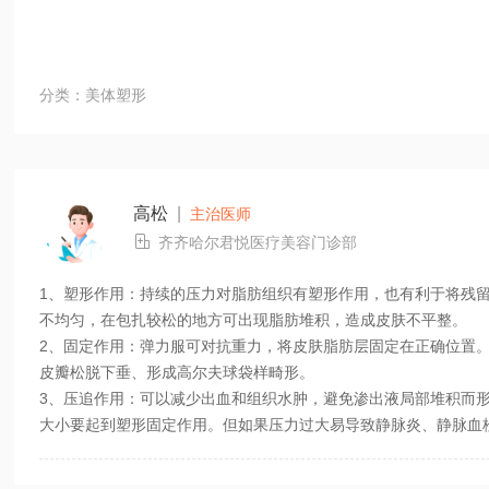
分类：美体塑形
高松
|
主治医师

齐齐哈尔君悦医疗美容门诊部
1、塑形作用：持续的压力对脂肪组织有塑形作用，也有利于将残
不均匀，在包扎较松的地方可出现脂肪堆积，造成皮肤不平整。
2、固定作用：弹力服可对抗重力，将皮肤脂肪层固定在正确位置
皮瓣松脱下垂、形成高尔夫球袋样畸形。
3、压追作用：可以减少出血和组织水肿，避免渗出液局部堆积而
大小要起到塑形固定作用。但如果压力过大易导致静脉炎、静脉血