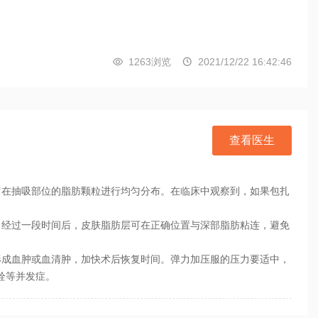
1263浏览
2021/12/22 16:42:46


查看医生
留在抽吸部位的脂肪颗粒进行均匀分布。在临床中观察到，如果包扎
。经过一段时间后，皮肤脂肪层可在正确位置与深部脂肪粘连，避免
形成血肿或血清肿，加快术后恢复时间。弹力加压服的压力要适中，
栓等并发症。