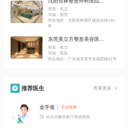
沈阳杏林整形外科医院...
资质：私立
等级：医院
所在地区：沈阳市铁西区建设东路140
甲
东莞美立方整形美容医...
资质：私立
等级：医院
所在地区：广东省东莞市东城西路61号
推荐医生

查看更多

|
金学俊
主治医师

哈尔滨雅美医疗美容医院