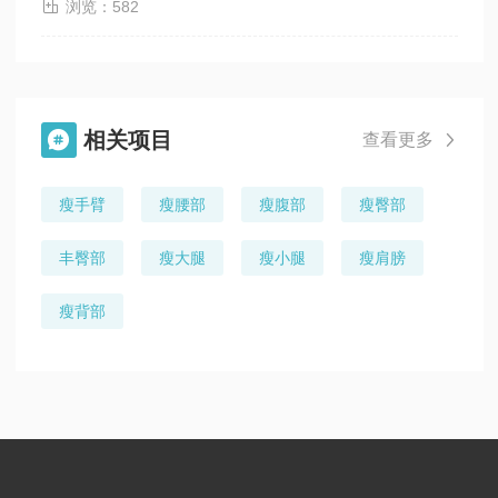

浏览：582
相关项目

查看更多

瘦手臂
瘦腰部
瘦腹部
瘦臀部
丰臀部
瘦大腿
瘦小腿
瘦肩膀
瘦背部