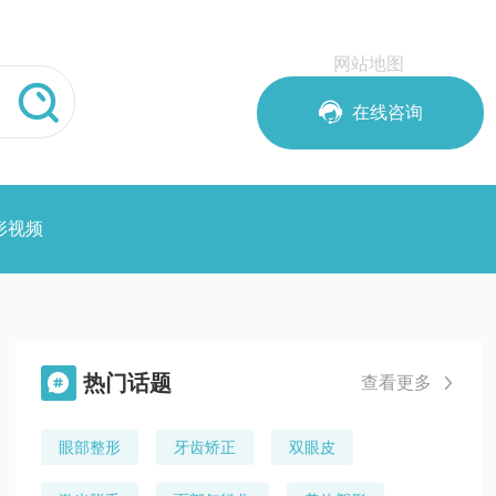
网站地图


在线咨询
形视频
热门话题

查看更多

眼部整形
牙齿矫正
双眼皮