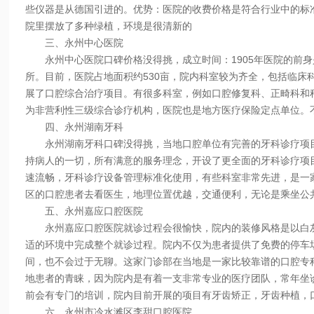
些仪器是从德国引进的。优势：医院的收费价格是符合行业中的标
院里摆放了多种绿植，环境是很清新的
三、永州中心医院
永州中心医院口碑价格没得挑，成立时间：1905年医院的前身
所。目前，医院占地面积约530亩，院内科室较为齐全，包括临床
展了口腔综合治疗项目。有很多科室，例如口腔修复科、正畸科和种
为非营利性三级综合诊疗机构，医院也是地方医疗保险定点单位。
四、永州湖南牙科
永州湖南牙科口碑没得挑，当地口腔单位有完善的牙科诊疗项目
持病人的一切，所有满意的服务理念，开设了更全面的牙科诊疗项
速流畅，牙科诊疗设备管理标准化使用，有些科室非常先进，是一
区的口腔患者去看医生，地理位置优越，交通便利，无论是乘坐公共
五、永州嘉应口腔医院
永州嘉应口腔医院就诊过程会很愉快，院内的装修风格是以白灰
适的环境中完成整个就诊过程。院内不仅为患者提供了免费的停车
间，也不会过于无聊。这家门诊部在当地是一家比较靠谱的口腔专
地患者的青睐，因为院内是有着一支非常专业的医疗团队，常年坐
前会有专门的培训，院内目前开展的项目有牙齿矫正，牙齿种植，
六、永州市冷水滩区李甜口腔医院