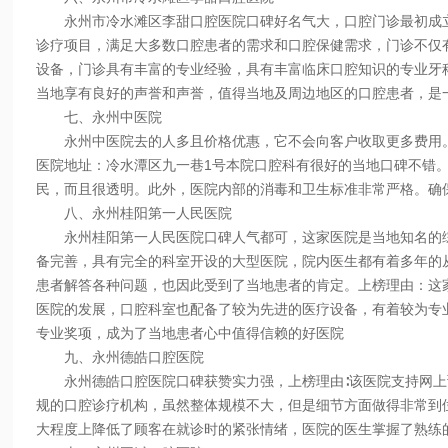
永州市冷水滩区李甜口腔医院口碑好名气大，口腔门诊最初成立于
诊疗项目，满足大多数口腔患者的需求和口腔保健需求，门诊不仅有
设备，门诊具有丰富的专业经验，具有丰富临床口腔知识的专业牙
当地享有良好的声誉和声誉，值得当地及周边地区的口腔患者，是
七、永州中医院
永州中医院去的人多且价格优惠，它不会向客户收取更多费用。虽
医院地址：冷水潭区九一巷1号本院口腔科有很好的当地口碑不错
民，而且很透明。此外，医院内部的消毒和卫生标准非常严格。确
八、永州桂阳第一人民医院
永州桂阳第一人民医院口碑人气都可，这家医院是当地知名的综
备完善，具有完全的科室开设的大型医院，院内医生都有着多年的
患者解答各种问题，也因此受到了当地患者的肯定。上榜理由：这
医院的发展，口腔科室也配备了较为先进的医疗设备，有着较为专
专业奖项，成为了当地患者心中值得信赖的好医院
九、永州德皓口腔医院
永州德皓口腔医院口碑获赞实力强，上榜理由∶该医院支持网上预
规的口腔诊疗机构，虽然整体规模不大，但是细节方面做得非常到
大程度上降低了顾客在就诊时的紧张情绪，医院的医生掌握了熟练