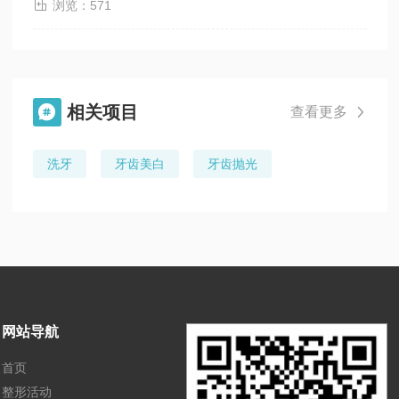

浏览：571
相关项目

查看更多

洗牙
牙齿美白
牙齿抛光
网站导航
首页
整形活动