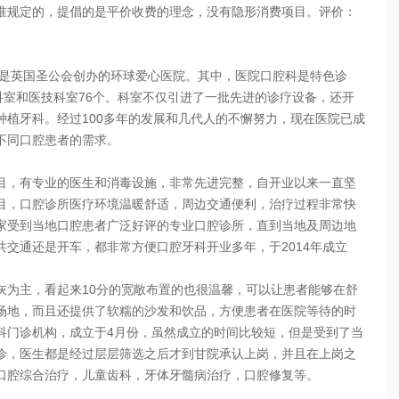
准规定的，提倡的是平价收费的理念，没有隐形消费项目。评价：
是英国圣公会创办的环球爱心医院。其中，医院口腔科是特色诊
科室和医技科室76个。科室不仅引进了一批先进的诊疗设备，还开
植牙科。经过100多年的发展和几代人的不懈努力，现在医院已成
不同口腔患者的需求。
，有专业的医生和消毒设施，非常先进完整，自开业以来一直坚
目，口腔诊所医疗环境温暖舒适，周边交通便利，治疗过程非常快
家受到当地口腔患者广泛好评的专业口腔诊所，直到当地及周边地
交通还是开车，都非常方便口腔牙科开业多年，于2014年成立
为主，看起来10分的宽敞布置的也很温馨，可以让患者能够在舒
场地，而且还提供了软糯的沙发和饮品，方便患者在医院等待的时
科门诊机构，成立于4月份，虽然成立的时间比较短，但是受到了当
诊，医生都是经过层层筛选之后才到甘院承认上岗，并且在上岗之
口腔综合治疗，儿童齿科，牙体牙髓病治疗，口腔修复等。