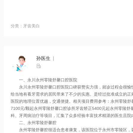
分类：牙齿美白
孙医生
|

一、永川永州零陵舒馨口腔医院
永川永州零陵舒馨口腔医院口碑获赞实力强，就诊过程会很愉快
给当地有看牙需求的居民带来了不少的实惠。是经过批准成立的正
医院的地理位置优越，交通便捷。相关项目费用参考：永州零陵舒馨
7100元/颗起永州零陵舒馨口腔诊所牙齿矫正5400元起永州零陵
科、牙周病治疗等项目，汇集了众多经验丰富技术精湛的医生且院
二、永州零陵舒馨腔
永州零陵舒馨腔很适合患者康复，该医院位于永州市零陵区，装