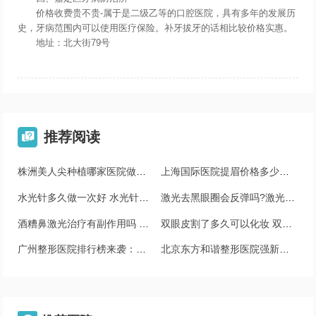
价格收费贵不贵-属于是二级乙等的口腔医院，具有多年的发展历
史，牙病范围内可以使用医疗保险。补牙拔牙的话相比较价格实惠。
地址：北大街79号
推荐阅读

株洲美人尖种植哪家医院做得好
上海国际医院提眉价格多少？6000元起，技术优势解析
水光针多久做一次好 水光针能维持多久
激光去黑眼圈会反弹吗?激光去黑眼圈的效果能维持多久?
酒糟鼻激光治疗有副作用吗 酒糟鼻激光治疗后遗症
双眼皮割了多久可以化妆 双眼皮手术后恢复期
广州整形医院排行榜来袭：紫馨、韩妃等医院上榜~
北京东方和谐整形医院强新鲜出炉！速看！价格透明公开