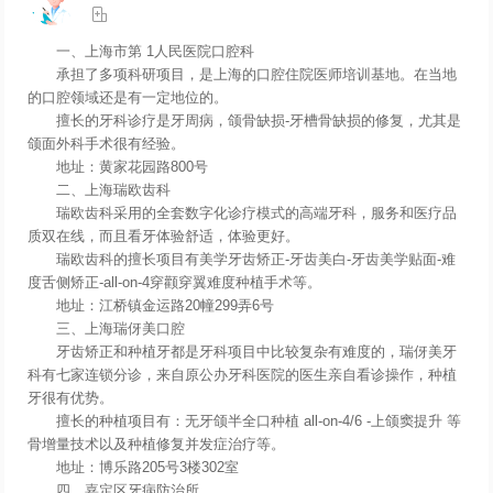

一、上海市第 1人民医院口腔科
承担了多项科研项目，是上海的口腔住院医师培训基地。在当地
的口腔领域还是有一定地位的。
擅长的牙科诊疗是牙周病，颌骨缺损-牙槽骨缺损的修复，尤其是
颌面外科手术很有经验。
地址：黄家花园路800号
二、上海瑞欧齿科
瑞欧齿科采用的全套数字化诊疗模式的高端牙科，服务和医疗品
质双在线，而且看牙体验舒适，体验更好。
瑞欧齿科的擅长项目有美学牙齿矫正-牙齿美白-牙齿美学贴面-难
度舌侧矫正-all-on-4穿颧穿翼难度种植手术等。
地址：江桥镇金运路20幢299弄6号
三、上海瑞伢美口腔
牙齿矫正和种植牙都是牙科项目中比较复杂有难度的，瑞伢美牙
科有七家连锁分诊，来自原公办牙科医院的医生亲自看诊操作，种植
牙很有优势。
擅长的种植项目有：无牙颌半全口种植 all-on-4/6 -上颌窦提升 等
骨增量技术以及种植修复并发症治疗等。
地址：博乐路205号3楼302室
四、嘉定区牙病防治所