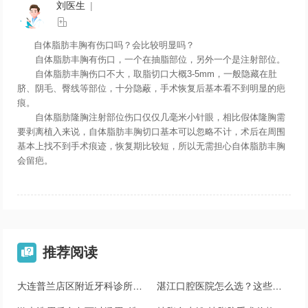
刘医生
|

自体脂肪丰胸有伤口吗？会比较明显吗？
自体脂肪丰胸有伤口，一个在抽脂部位，另外一个是注射部位。
自体脂肪丰胸伤口不大，取脂切口大概3-5mm，一般隐藏在肚
脐、阴毛、臀线等部位，十分隐蔽，手术恢复后基本看不到明显的疤
痕。
自体脂肪隆胸注射部位伤口仅仅几毫米小针眼，相比假体隆胸需
要剥离植入来说，自体脂肪丰胸切口基本可以忽略不计，术后在周围
基本上找不到手术痕迹，恢复期比较短，所以无需担心自体脂肪丰胸
会留疤。
推荐阅读

大连普兰店区附近牙科诊所有哪些_口碑医院推荐
湛江口腔医院怎么选？这些医院实力在线，看完再决定！