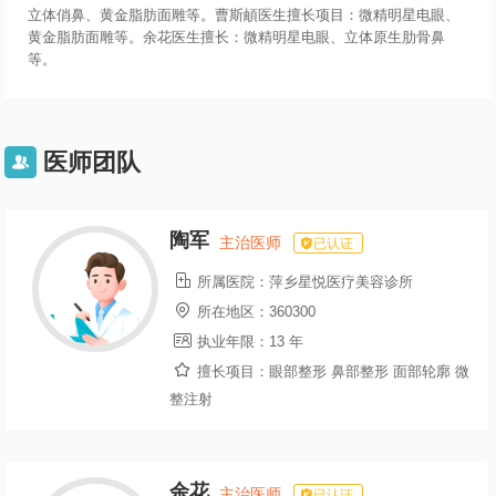
立体俏鼻、黄金脂肪面雕等。曹斯頔医生擅长项目：微精明星电眼、
黄金脂肪面雕等。余花医生擅长：微精明星电眼、立体原生肋骨鼻
等。
医师团队

陶军
主治医师
已认证

所属医院：
萍乡星悦医疗美容诊所

所在地区：
360300

执业年限：
13 年

擅长项目：
眼部整形 鼻部整形 面部轮廓 微
整注射
余花
主治医师
已认证