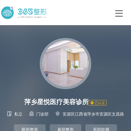
萍乡星悦医疗美容诊所

已认证



私立
门诊部
安源区江西省萍乡市安源区文昌路
眼部整形
鼻部整形
面部轮廓