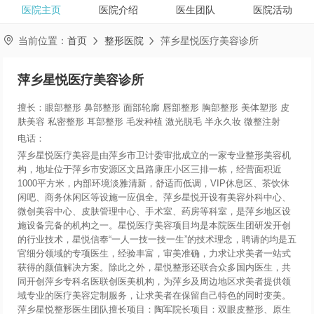
医院主页
医院介绍
医生团队
医院活动

当前位置：
首页
整形医院
萍乡星悦医疗美容诊所


萍乡星悦医疗美容诊所
擅长：眼部整形 鼻部整形 面部轮廓 唇部整形 胸部整形 美体塑形 皮
肤美容 私密整形 耳部整形 毛发种植 激光脱毛 半永久妆 微整注射
电话：
萍乡星悦医疗美容是由萍乡市卫计委审批成立的一家专业整形美容机
构，地址位于萍乡市安源区文昌路康庄小区三排一栋，经营面积近
1000平方米，内部环境淡雅清新，舒适而低调，VIP休息区、茶饮休
闲吧、商务休闲区等设施一应俱全。萍乡星悦开设有美容外科中心、
微创美容中心、皮肤管理中心、手术室、药房等科室，是萍乡地区设
施设备完备的机构之一。星悦医疗美容项目均是本院医生团研发开创
的行业技术，星悦信奉“一人一技一技一生”的技术理念，聘请的均是五
官细分领域的专项医生，经验丰富，审美准确，力求让求美者一站式
获得的颜值解决方案。除此之外，星悦整形还联合众多国内医生，共
同开创萍乡专科名医联创医美机构，为萍乡及周边地区求美者提供领
域专业的医疗美容定制服务，让求美者在保留自己特色的同时变美。
萍乡星悦整形医生团队擅长项目：陶军院长项目：双眼皮整形、原生