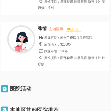

擅长项目：
鼻部整形 胸部整形 微整注射 胶
原蛋白注射
张情
主治医师
已认证

所属医院：
苏州卫康医疗美容医院

所在地区：
320500

执业年限：
18 年

擅长项目：
面部轮廓 皮肤美容 微整注射 玻
尿酸
医院活动

本地区其他医院推荐
