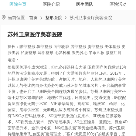
医院主页
医院介绍
医生团队
医院活动

当前位置：
首页
整形医院
苏州卫康医疗美容医院


苏州卫康医疗美容医院
擅长：眼部整形 鼻部整形 面部轮廓 唇部整形 胸部整形 美体塑形 皮
肤美容 私密整形 耳部整形 毛发种植 激光脱毛 半永久妆 微整注射
电话：
整形医美现今成为潮流，但也必须选择实力派!卫康医疗美容经过13年
的品牌沉淀和稳步发展，得到了广大爱美顾客的良好口碑。2017年，
苏州卫康医疗美容荣耀起航，占据天时、地利、人和的卫康医疗美容
以其无与伦比的自身优势必将成为苏州新的城市名片，开启新的事业
图腾，也开启了卫康医美全国连锁发展的步伐。苏州卫康医疗美容坐
落于姑苏区繁华阶段，地理位置优越，环境优美，交通便捷，医院配
备层流净化无菌手术室、VIP豪华病房、观察室、输液室、药房、化
验室、消毒供应室、无断电供应系统等各个科室。苏州卫康整形拥
有“NSC水密码抗衰术、3D面部胶原蛋白复原术、3D无创筋膜紧致
术、3D软黄金抗衰术、深V动感丰胸、3D生态隆鼻、童颜光、微创4D
面部提升术、金手指修复、NK细胞抗衰”等黄金经典项目。苏州卫康
将继续秉承“红色医美”发展理念，“客户满意度100分”的服务宗旨，坚