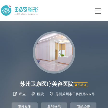
苏州卫康医疗美容医院

已认证



私立
医院
苏州苏州市干将西路637号
眼部整形
鼻部整形
面部轮廓