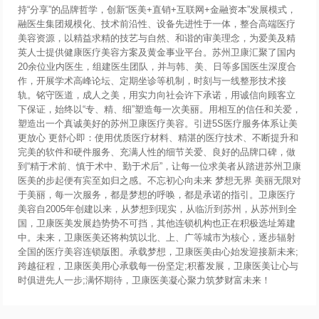
持“分享”的品牌哲学，创新“医美+直销+互联网+金融资本”发展模式，
融医生集团规模化、技术前沿性、设备先进性于一体，整合高端医疗
美容资源，以精益求精的技艺与自然、和谐的审美理念，为爱美及精
英人士提供健康医疗美容方案及黄金事业平台。苏州卫康汇聚了国内
20余位业内医生，组建医生团队，并与韩、美、日等多国医生深度合
作，开展学术高峰论坛、定期坐诊等机制，时刻与一线整形技术接
轨。铭守医道，成人之美，用实力向社会许下承诺，用诚信向顾客立
下保证，始终以“专、精、细”塑造每一次美丽。用相互的信任和关爱，
塑造出一个真诚美好的苏州卫康医疗美容。引进5S医疗服务体系让美
更放心 更舒心即：使用优质医疗材料、精湛的医疗技术、不断提升和
完美的软件和硬件服务、充满人性的细节关爱、良好的品牌口碑，做
到“精于术前、慎于术中、勤于术后”，让每一位求美者从踏进苏州卫康
医美的步起便有宾至如归之感。不忘初心向未来 梦想无界 美丽无限对
于美丽，每一次服务，都是梦想的呼唤，都是承诺的指引。卫康医疗
美容自2005年创建以来，从梦想到现实，从临沂到苏州，从苏州到全
国，卫康医美发展趋势势不可挡，其他连锁机构也正在积极选址筹建
中。未来，卫康医美还将构筑以北、上、广等城市为核心，逐步辐射
全国的医疗美容连锁版图。承载梦想，卫康医美由心始发迎接新未来;
跨越征程，卫康医美用心承载每一份坚定;积蓄发展，卫康医美让心与
时俱进先人一步;满怀期待，卫康医美凝心聚力筑梦财富未来！