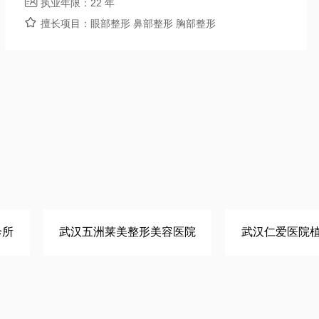

执业年限：
22 年

擅长项目：
眼部整形 鼻部整形 胸部整形
诊所
武汉五洲莱美整形美容医院
武汉仁爱医院