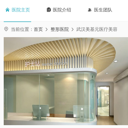

医院主页

医院介绍

医生团队

当前位置：
首页
整形医院
武汉美基元医疗美容

