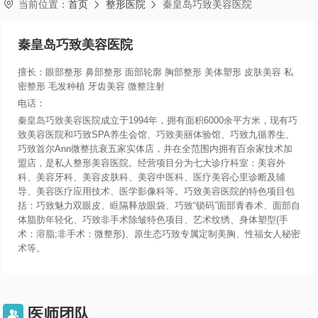

当前位置：
首页
整形医院
秦皇岛巧致美容医院


秦皇岛巧致美容医院
擅长：眼部整形 鼻部整形 面部轮廓 胸部整形 美体塑形 皮肤美容 私
密整形 毛发种植 牙齿美容 微整注射
电话：
秦皇岛巧致美容医院成立于1994年，拥有面积6000余平方米，现有巧
致美容医院和巧致SPA养生会馆、巧致美丽体验馆、巧致九循养生、
巧致首尔Ann微整抗衰五家实体店，并在全范围内拥有百余家技术加
盟店，是私人整形美容医院。经营项目分为七大诊疗科室：美容外
科、美容牙科、美容皮肤科、美容中医科、医疗美容心里诊断及辅
导、美容医疗应用技术、医学影像科等。巧致美容医院的特色项目包
括：巧致魅力双眼皮、眶隔释放眼袋、巧致“锁码”面部青春术、面部自
体脂肪年轻化、巧致非手术除皱特色项目、艺术纹绣、身体塑型(手
术：溶脂;非手术：微整形)、原生态巧致专属定制美胸、性福女人秘密
术等。
医师团队
