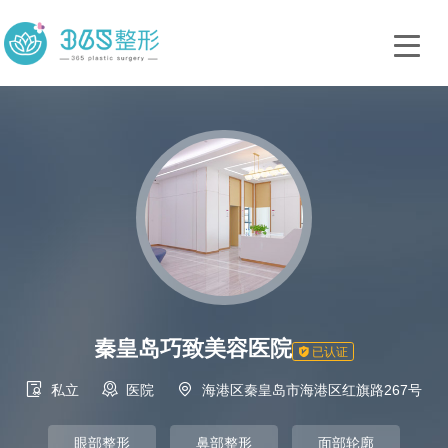
秦皇岛巧致美容医院

已认证



私立
医院
海港区秦皇岛市海港区红旗路267号
眼部整形
鼻部整形
面部轮廓