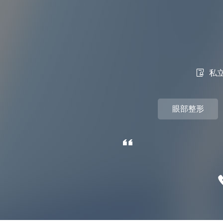

私
眼部整形