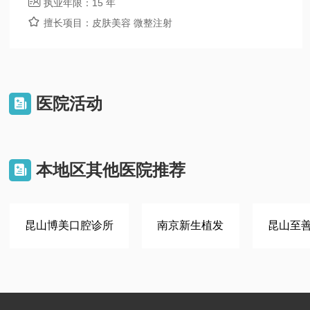

执业年限：
15 年

擅长项目：
皮肤美容 微整注射
医院活动

本地区其他医院推荐

昆山博美口腔诊所
南京新生植发
昆山至