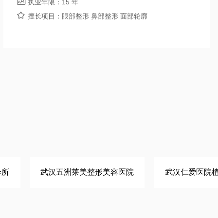

执业年限：
15 年

擅长项目：
眼部整形 鼻部整形 面部轮廓
诊所
武汉五洲莱美整形美容医院
武汉仁爱医院