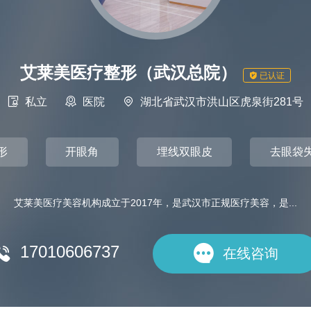
艾莱美医疗整形（武汉总院）

已认证

私立

医院

湖北省武汉市洪山区虎泉街281号
形
开眼角
埋线双眼皮
去眼袋
艾莱美医疗美容机构成立于2017年，是武汉市正规医疗美容，是...
17010606737


在线咨询