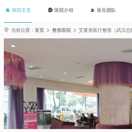

医院主页

医院介绍

医生团队

当前位置：
首页
整形医院
艾莱美医疗整形（武汉总

