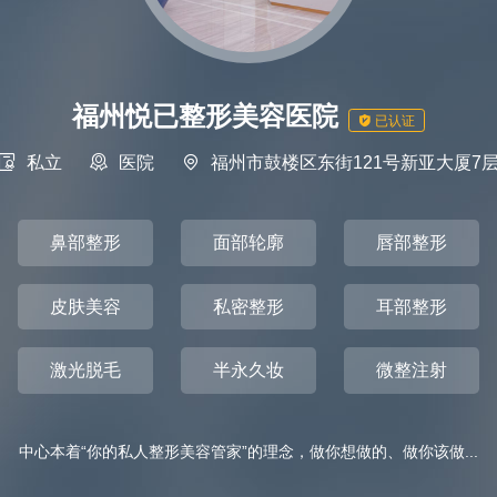
福州悦已整形美容医院

已认证

私立

医院

福州市鼓楼区东街121号新亚大厦7
鼻部整形
面部轮廓
唇部整形
皮肤美容
私密整形
耳部整形
激光脱毛
半永久妆
微整注射
中心本着“你的私人整形美容管家”的理念，做你想做的、做你该做...