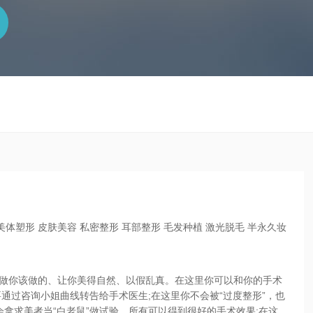
美体塑形 皮肤美容 私密整形 耳部整形 毛发种植 激光脱毛 半永久妆
、做你该做的、让你美得自然、以假乱真。在这里你可以和你的手术
通过咨询小姐曲线转告给手术医生;在这里你不会被“过度整形”，也
拿求美者当“白老鼠”做试验，所有可以得到很好的手术效果;在这