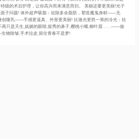
特级的术后护理，让你高兴而来满意而归。 美丽还要更美丽!光子
面子问题! 体外超声吸脂：祛除多余脂肪，塑造魔鬼身材——无
、微创隆乳——手感更逼真、外形更美丽! 比激光更胜一筹的冷光：祛
再只是天生,妩媚的眼睛,挺秀的鼻子,樱桃小嘴,柳叶眉……——做
-生物除皱,手术拉皮,留住青春不是梦!