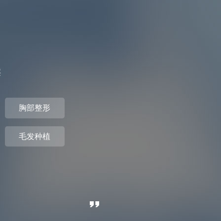
层
胸部整形
毛发种植