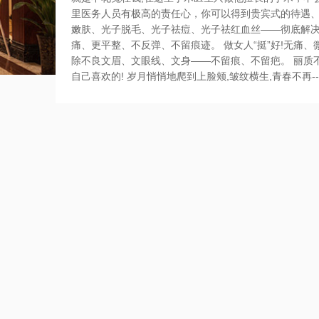
里医务人员有极高的责任心，你可以得到贵宾式的待遇、
嫩肤、光子脱毛、光子祛痘、光子祛红血丝——彻底解决
痛、更平整、不反弹、不留痕迹。 做女人“挺”好!无痛
除不良文眉、文眼线、文身——不留痕、不留疤。 丽质不
自己喜欢的! 岁月悄悄地爬到上脸颊,皱纹横生,青春不再--