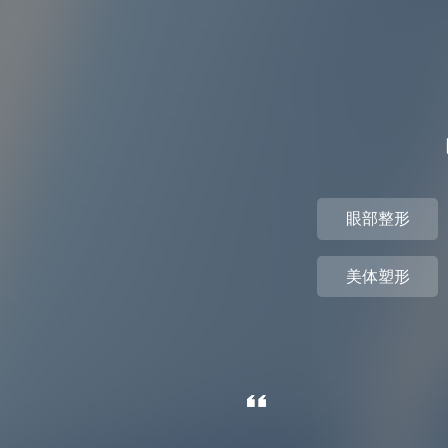
眼部整形
美体塑形