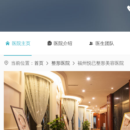

医院主页

医院介绍

医生团队

当前位置：
首页
整形医院
福州悦已整形美容医院

