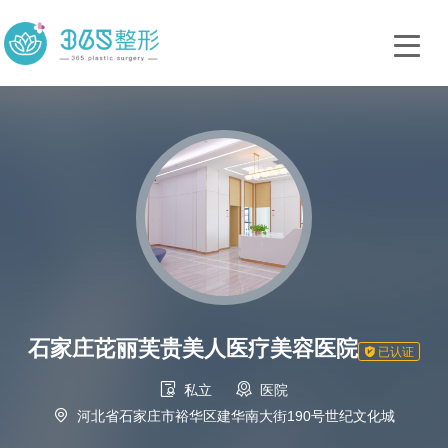
石家庄芘丽芙贵美人医疗美容医院

已认证


私立
医院

河北省石家庄市裕华区建华南大街190号世纪文化城