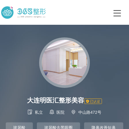
大连明医汇整形美容

已认证



私立
医院
中山路472号
玻尿酸
玻尿酸去黑眼圈
隆鼻改善短鼻