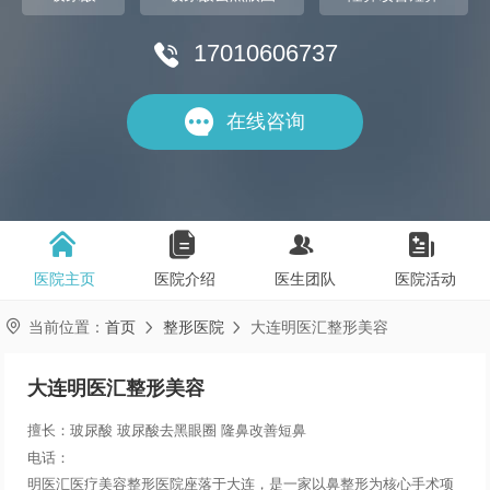
17010606737


在线咨询




医院主页
医院介绍
医生团队
医院活动

当前位置：
首页
整形医院
大连明医汇整形美容


大连明医汇整形美容
擅长：玻尿酸 玻尿酸去黑眼圈 隆鼻改善短鼻
电话：
明医汇医疗美容整形医院座落于大连，是一家以鼻整形为核心手术项