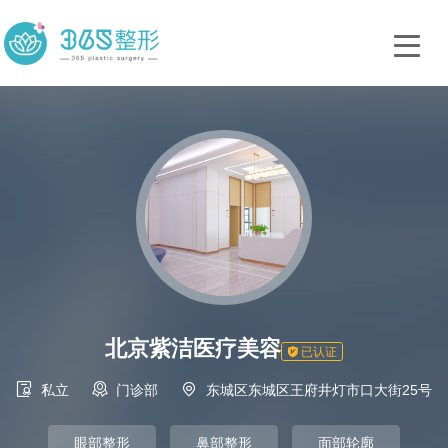
北京紫洁医疗美容

已认证



私立
门诊部
东城区东城区王府井灯市口大街25号
眼部整形
鼻部整形
面部轮廓