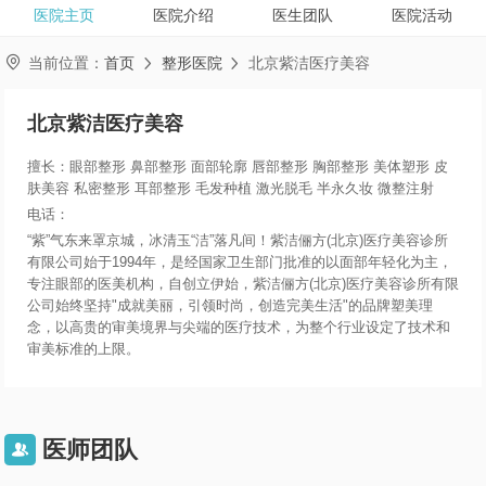
医院主页
医院介绍
医生团队
医院活动

当前位置：
首页
整形医院
北京紫洁医疗美容


北京紫洁医疗美容
擅长：眼部整形 鼻部整形 面部轮廓 唇部整形 胸部整形 美体塑形 皮
肤美容 私密整形 耳部整形 毛发种植 激光脱毛 半永久妆 微整注射
电话：
“紫”气东来罩京城，冰清玉“洁”落凡间！紫洁俪方(北京)医疗美容诊所
有限公司始于1994年，是经国家卫生部门批准的以面部年轻化为主，
专注眼部的医美机构，自创立伊始，紫洁俪方(北京)医疗美容诊所有限
公司始终坚持"成就美丽，引领时尚，创造完美生活"的品牌塑美理
念，以高贵的审美境界与尖端的医疗技术，为整个行业设定了技术和
审美标准的上限。
医师团队
