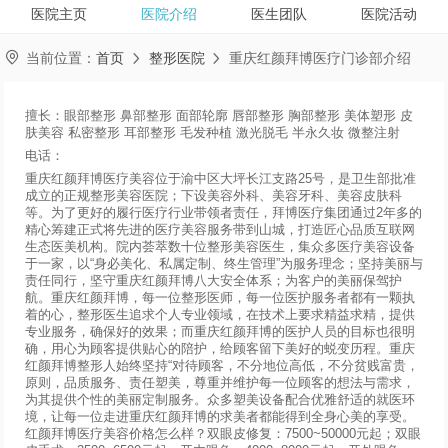
医院主页
医院介绍
医生团队
医院活动

当前位置：
首页
整形医院
重庆红颜拜博医疗门诊部介绍


擅长：眼部整形 鼻部整形 面部轮廓 唇部整形 胸部整形 美体塑形 皮
肤美容 私密整形 耳部整形 毛发种植 激光脱毛 半永久妆 微整注射
电话：
重庆红颜拜博医疗美容位于渝中区大坪长江支路25号，是卫生部批准
成立的正规整形美容医院；下设美容外科、美容牙科、美容皮肤科
等。为了更好的履行医疗行业带领者责任，拜博医疗集团通过2年多的
精心筹建正式将先进的医疗美容服务带到山城，打造匠心品质互联网
生态医美机构。院内荟萃数十位整形美容医生，集众多医疗美容设备
于一家，以“身必美化、私属定制、终生管理”为服务理念；坚持美丽与
责任同行，坚守重庆红颜拜博八大安全体系；为客户的美丽保驾护
航。重庆红颜拜博，每一位整形医师，每一位医护服务者都有一颗执
着的心，整形医生追求个人专业领域，在技术上要求精益求精，提供
专业服务，确保好的效果；而重庆红颜拜博的医护人员的目标也很明
确，用心为顾客提供贴心的陪护，给顾客留下美好的蜕变历程。重庆
红颜拜博整形人始终坚持“对待顾客，不分地位高低，不分贫贱富贵，
原则，品质服务、责任塑美，尊重并维护每一位顾客的想法与需求，
为其提供个性的美丽定制服务。众多塑美设备配合优雅舒适的就医环
境，让每一位走进重庆红颜拜博的求美者都能得到全身心美的享受。
红颜拜博医疗美容价格怎么样？双眼皮修复：7500~50000元起；双眼