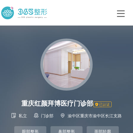
重庆红颜拜博医疗门诊部

已认证



私立
门诊部
渝中区重庆市渝中区长江支路
眼部整形
鼻部整形
面部轮廓