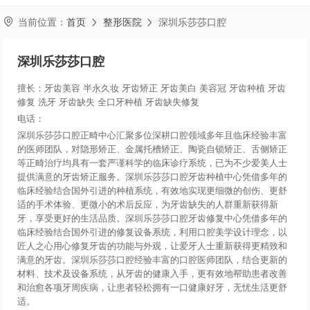

当前位置：
首页
整形医院
深圳乐莎莎口腔


深圳乐莎莎口腔
擅长：牙齿美容 半永久妆 牙齿矫正 牙齿美白 美容冠 牙齿种植 牙齿
修复 洗牙 牙齿缺失 全口牙种植 牙齿缺失修复
电话：
深圳乐莎莎口腔正畸中心汇聚多位深耕口腔领域多年且临床经验丰富
的医师团队，对隐形矫正、金属托槽矫正、陶瓷自锁矫正、舌侧矫正
等正畸治疗均具有一套严谨科学的临床诊疗系统，已为不少爱美人士
提供满意的牙齿矫正服务。深圳乐莎莎口腔牙齿种植中心凭借多年的
临床经验结合国外引进的种植系统，有效地实现更细微的创伤、更舒
适的手术体验、更微小的术后反应，为牙齿缺失的人群重新获得新
牙，享受更好的生活品质。深圳乐莎莎口腔牙齿修复中心凭借多年的
临床经验结合国外引进的修复设备系统，利用口腔美学设计理念，以
匠人之心用心修复牙齿的功能与外观，让爱牙人士重新获得更精致和
满意的牙齿。深圳乐莎莎口腔经验丰富的口腔医师团队，结合更新的
材料、技术及设备系统，从牙齿的健康入手，更有效地帮助患者改善
和治愈各项牙周疾病，让患者轻松拥有一口健康好牙，无忧生活更舒
适。