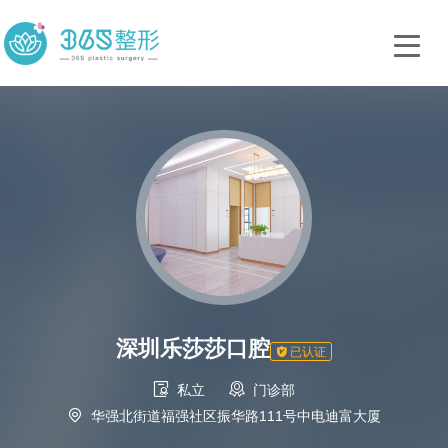
深圳乐莎莎口腔

已认证


私立
门诊部

华强北街道福强社区振华路111号中电迪富大厦