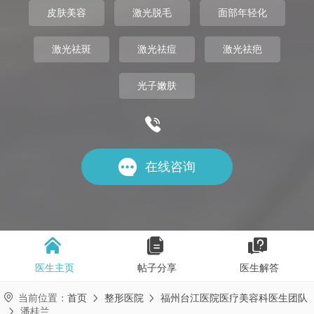
皮肤美容
激光脱毛
面部年轻化
激光祛斑
激光祛痘
激光祛疤
光子嫩肤


在线咨询



医生主页
帖子分享
医生解答

当前位置：
首页
整形医院
福州台江医院医疗美容科医生团队


潘桂兰
