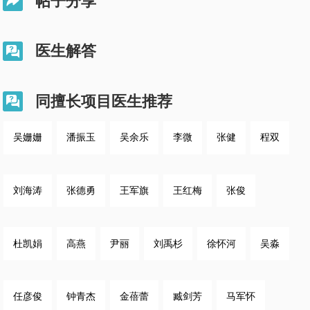
帖子分享

医生解答

同擅长项目医生推荐

吴姗姗
潘振玉
吴余乐
李微
张健
程双
刘海涛
张德勇
王军旗
王红梅
张俊
杜凯娟
高燕
尹丽
刘禹杉
徐怀河
吴淼
任彦俊
钟青杰
金蓓蕾
臧剑芳
马军怀