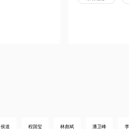
侯道
程国玺
林彪斌
潘卫峰