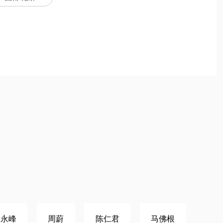
李永峰
周蔚
陈仁君
马佛根