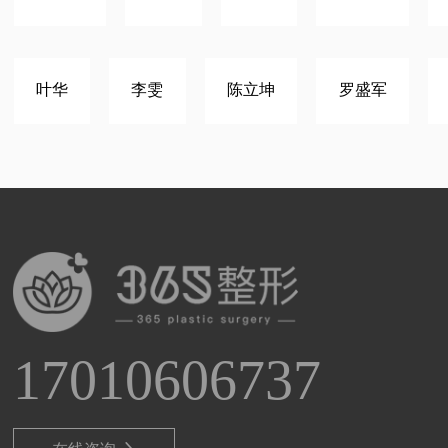
叶华
李雯
陈立坤
罗盛军
17010606737