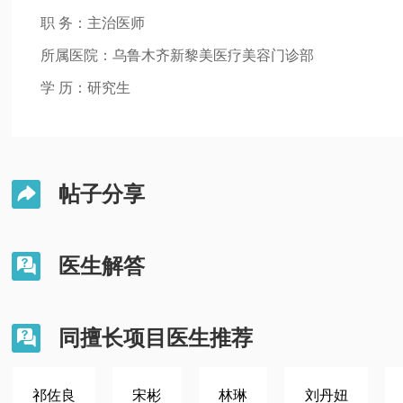
职 务：主治医师
所属医院：乌鲁木齐新黎美医疗美容门诊部
学 历：研究生
帖子分享

医生解答

同擅长项目医生推荐

祁佐良
宋彬
林琳
刘丹妞