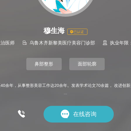
穆生海
已认证
主治医师

乌鲁木齐新黎美医疗美容门诊部

执业年限：
鼻部整形
面部轮廓
40余年，从事整形美容工作达20余年。发表学术论文70余篇， 改进创
...


在线咨询