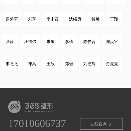
罗盛军
刘芳
李丰霞
沈绍勇
解灿
丁翔
张毓
汪福强
朱敏
李倩
陈俊合
陈贞宜
李飞飞
邓兵
王欣
郑岩
刘德辉
贾亮亮
17010606737

在线咨询