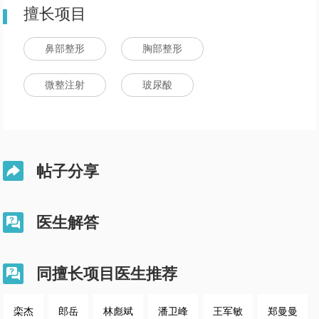
擅长项目
鼻部整形
胸部整形
微整注射
玻尿酸
帖子分享

医生解答

同擅长项目医生推荐

栾杰
郎岳
林彪斌
潘卫峰
王军敏
郑曼曼