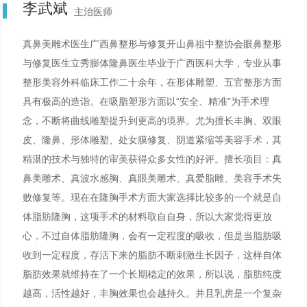
李武斌
主治医师
真鼻美雕术医生广西鼻整形与修复开山鼻祖中整协会眼鼻整形
与修复医生立秀膨体隆鼻医生毕业于广西医科大学，专业从事
整形美容外科临床工作二十余年，在形体雕塑、五官整形方面
具有极高的造诣。在吸脂塑形方面以“安全、精准”为手术理
念，不断将曲线雕塑提升到更高的境界。尤为擅长丰胸、双眼
皮、隆鼻、形体雕塑、处女膜修复、阴道紧缩等美容手术，其
精湛的技术与独特的审美获得众多女性的好评。擅长项目：真
鼻美雕术、真波水感胸、真眼美雕术、真爱脂雕、美容手术失
败修复等。现在在隆胸手术方面大家选择比较多的一个就是自
体脂肪隆胸，这项手术的材料取自自身，所以大家觉得更放
心，不过自体脂肪隆胸，会有一定程度的吸收，但是当脂肪吸
收到一定程度，存活下来的脂肪不断刺激生长因子，这样自体
脂肪效果就维持在了一个长期稳定的效果，所以说，脂肪纯度
越高，活性越好，丰胸效果也会越持久。并且乳房是一个复杂