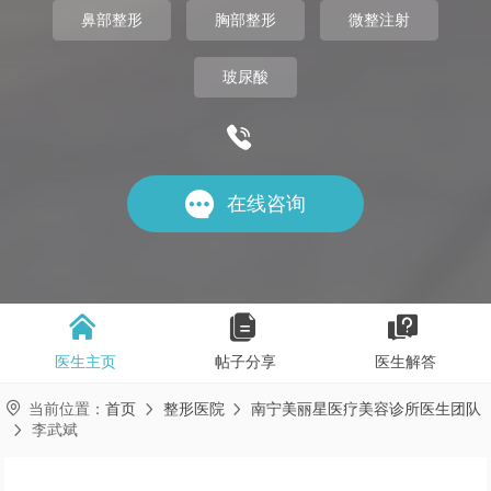
鼻部整形
胸部整形
微整注射
玻尿酸


在线咨询



医生主页
帖子分享
医生解答

当前位置：
首页
整形医院
南宁美丽星医疗美容诊所医生团队


李武斌
