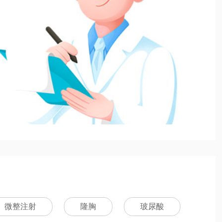
微整注射
隆胸
玻尿酸