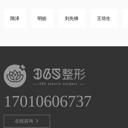
隋泽
明皓
刘先锋
王培生
17010606737
在线咨询
