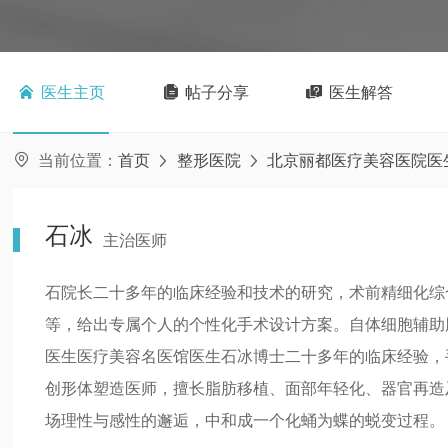

医生主页

帖子分享

医生解答

当前位置：
首页
整形医院
北京丽都医疗美容医院医


石冰
主治医师
石院长二十多年的临床经验和技术的研究，术前精细化综
等，给出专属个人的个性化手术设计方案。自体细胞辅助
医生医疗美容名医馆医生石冰博士二十多年的临床经验，
创形体塑造医师，擅长脂肪移植、面部年轻化、器官再造
场理性与感性的邂逅，中和成一个化蛹为蝶的蜕变过程。