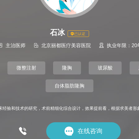
石冰
已认证

主治医师

北京丽都医疗美容医院

执业年限：20
微整注射
隆胸
玻尿酸
自体脂肪隆胸
床经验和技术的研究，术前精细化综合设计，效果提前看，根据求美者形象、


在线咨询