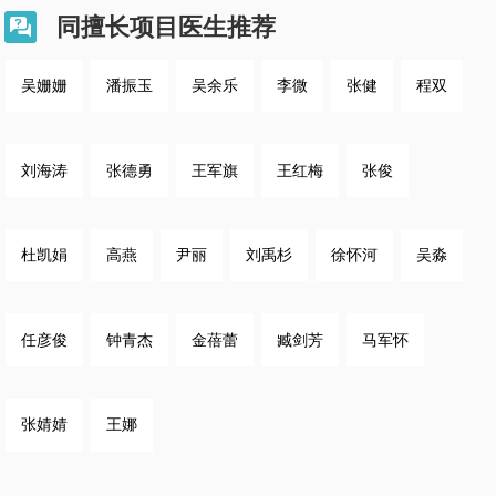
同擅长项目医生推荐

吴姗姗
潘振玉
吴余乐
李微
张健
程双
刘海涛
张德勇
王军旗
王红梅
张俊
杜凯娟
高燕
尹丽
刘禹杉
徐怀河
吴淼
任彦俊
钟青杰
金蓓蕾
臧剑芳
马军怀
张婧婧
王娜