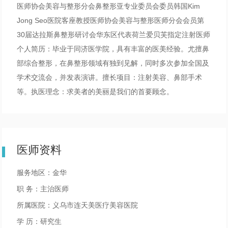
医师协会美容与整形分会鼻整形亚专业委员会委员韩国Kim
Jong Seo医院客座教授医师协会美容与整形医师分会会员第
30届达拉斯鼻整形研讨会华东区代表荷兰爱贝芙指定注射医师
个人简历：毕业于同济医学院，具有丰富的医美经验。尤擅鼻
部综合整形，在鼻整形领域有独到见解，同时多次参加全国及
学术交流会，并发表演讲。擅长项目：注射美容、鼻部手术
等。执医理念：求美者的美丽是我们的首要顾念。
医师资料
服务地区：金华
职 务：主治医师
所属医院：义乌市连天美医疗美容医院
学 历：研究生