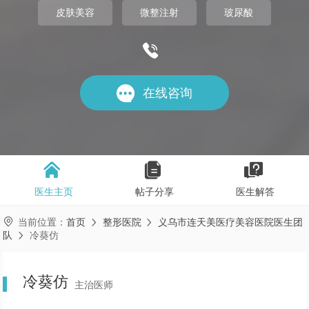
皮肤美容
微整注射
玻尿酸


在线咨询



医生主页
帖子分享
医生解答

当前位置：
首页
整形医院
义乌市连天美医疗美容医院医生团


队
冷葵仿

冷葵仿
主治医师