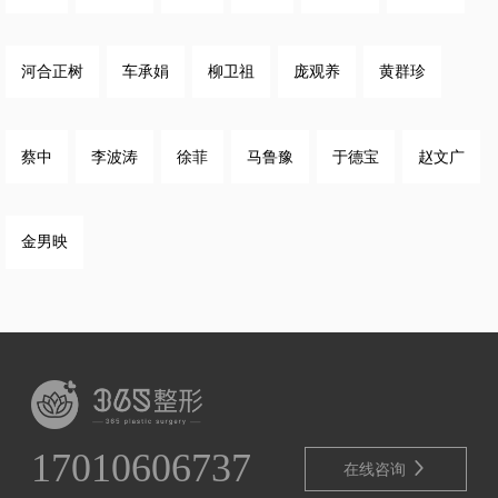
河合正树
车承娟
柳卫祖
庞观养
黄群珍
蔡中
李波涛
徐菲
马鲁豫
于德宝
赵文广
金男映
17010606737

在线咨询