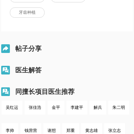
牙齿种植
帖子分享

医生解答

同擅长项目医生推荐

吴红运
张佳浩
金平
李建平
解兵
朱二明
李帅
钱营营
谢想
郑重
黄志雄
张立志