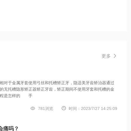
更多

相对于金属牙套使用弓丝和托槽矫正牙，隐适美牙齿矫治器通过
的无托槽隐形矫正器矫正牙齿，矫正期间不使用牙套和托槽的金
过程是怎样的 手


781浏览
时间：2023/7/27 14:25:09
会痛吗？