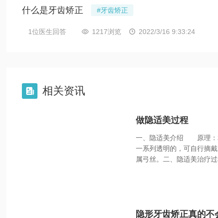
什么是牙齿矫正
#牙齿矫正
1位医生回答
1217浏览
2022/3/16 9:33:24


相关资讯

做隐适美过程
一、隐适美介绍 原理：
一系列透明的，可自行摘戴
属弓丝。二、隐适美治疗
隐形牙齿矫正真的不