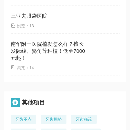
三亚去眼袋医院

浏览：13
南华附一医院植发怎么样？擅长
佛山华美整形美容医院...

已认证
发际线、鬓角等种植！低至7000
元起！
医院性质
：私立

浏览：14
医院类型
：医院
医院地址
：广东省佛山市禅城区汾江南路29号
擅长项目
：鼻翼缩小 乳头整形 切眉提眉术
其他项目

牙齿不齐
牙齿拥挤
牙齿稀疏