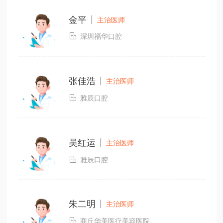
|
金平
主治医师

深圳福华口腔
|
张佳浩
主治医师

雅辰口腔
|
吴红运
主治医师

雅辰口腔
|
朱二明
主治医师

商丘华美医疗美容医院