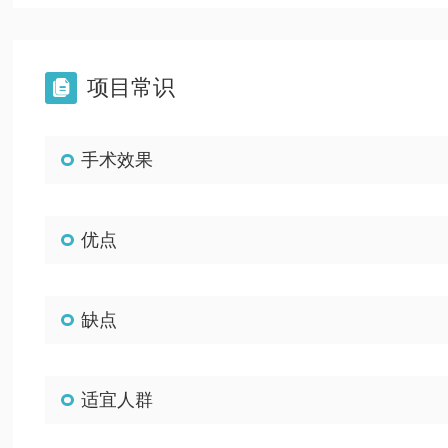
项目常识

手术效果
优点
缺点
适宜人群