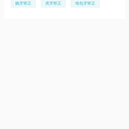
龅牙矫正
虎牙矫正
地包牙矫正