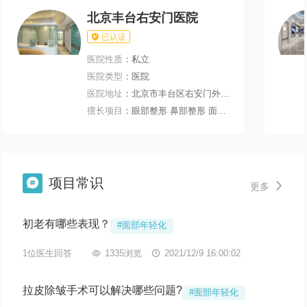
北京丰台右安门医院

已认证
医院性质
：私立
医院类型
：医院
医院地址
：北京市丰台区右安门外大街199号
擅长项目
：眼部整形 鼻部整形 面部轮廓 微整注射
项目常识


更多
初老有哪些表现？
#面部年轻化
1位医生回答

1335浏览

2021/12/9 16:00:02
拉皮除皱手术可以解决哪些问题?
#面部年轻化