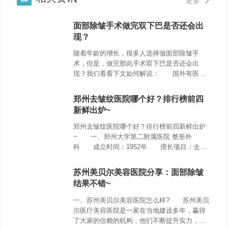
更多
面部除皱手术做完双下巴是否还会出
现？
随着年龄的增长，很多人选择做面部除皱手
术，但是，做完那此手术双下巴是否还会出
现？我们看看下文如何解说： 国外有医生
指出，手术后是否还会出现双下巴与求美者的
面部肥胖程度有关。 对于面部丰满、下巴
郑州去皱纹医院哪个好？排行榜前四
脂肪
新鲜出炉~
郑州去皱纹医院哪个好？排行榜前四新鲜出炉
~ 一、郑州大学第二附属医院 整形外
科 成立时间：1952年 擅长项目：去皱
纹，吸脂填充，眼部整形 医院地址：郑州
市经开区蓝湖街与梅香路交叉口东北角
苏州美贝尔美容医院分享：面部除皱
结果不错~
一、苏州美贝尔美容医院怎么样? 苏州美贝
尔医疗美容医院是一家在当地建设多年，赢得
了大家的信赖的机构，他们不断提升实力，开