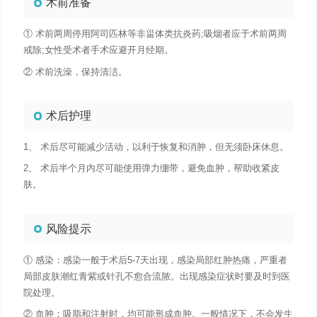
术前准备
① 术前两周停用阿司匹林等非甾体类抗炎药;吸烟者应于术前两周
戒除;女性受术者手术应避开月经期。
② 术前洗澡，保持清洁。
术后护理
1、 术后尽可能减少活动，以利于恢复和消肿，但无须卧床休息。
2、 术后半个月内尽可能使用弹力绷带，避免血肿，帮助收紧皮
肤。
风险提示
① 感染：感染一般于术后5-7天出现，感染局部红肿热痛，严重者
局部皮肤潮红青紫或针孔不愈合流脓。出现感染症状时要及时到医
院处理。
② 血肿：吸脂和注射时，均可能形成血肿。一般情况下，不会发生