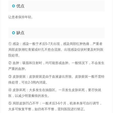
优点
让患者保持年轻。
缺点
① 感染：感染一般于术后5-7天出现，感染局部红肿热痛，严重者
局部皮肤潮红青紫或针孔不愈合流脓。出现感染症状时要及时到医
院处理。
② 血肿：吸脂和注射时，均可能形成血肿。一般情况下，不会发生
严重的血肿。
③ 皮肤瘀斑：皮肤瘀斑是由于血液渗出所致。皮肤瘀斑一般不需特
殊处理，可在2-3周内消退。
④ 皮肤坏死：大多发生在抽脂区。一旦发生皮肤坏死，要尽快就
医，以减少明显瘢痕的发生。
⑤ 局部皮肤凹凸不平：一般术后3-6个月，机体本身可自行调节，
大多可恢复平整，如仍有不平整，需到医院进行矫正。