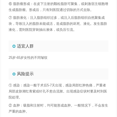
⑥ 脂肪瘤形成：在皮下注射的颗粒脂肪可聚集，或刺激宿主细胞增
生成脂肪瘤。形成后，只有到医院通过切除的方式去除。
⑦ 脂肪液化：注入脂肪组织过多，或注入后脂肪组织自然聚集成
块，导致注入的脂肪未能成活，造成脂肪的坏死、液化。发生脂肪
液化，需到医院穿刺抽出液体，或负压引流。
适宜人群
25岁-65岁女性的不同皱纹
风险提示
① 感染：感染一般于术后5-7天出现，感染局部红肿热痛，严重者
局部皮肤潮红青紫或针孔不愈合流脓。出现感染症状时要及时到医
院处理。
② 血肿：吸脂和注射时，均可能形成血肿。一般情况下，不会发生
严重的血肿。