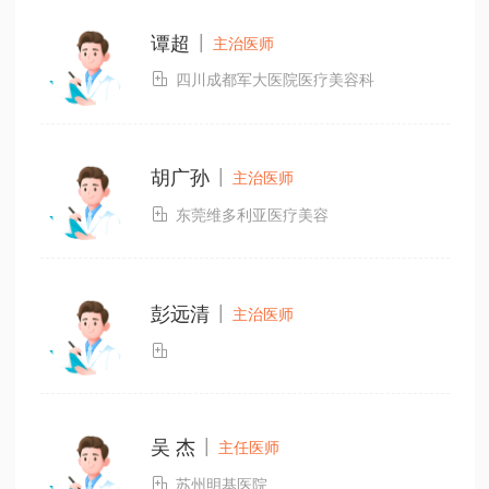
|
谭超
主治医师

四川成都军大医院医疗美容科
|
胡广孙
主治医师

东莞维多利亚医疗美容
|
彭远清
主治医师

|
吴 杰
主任医师

苏州明基医院