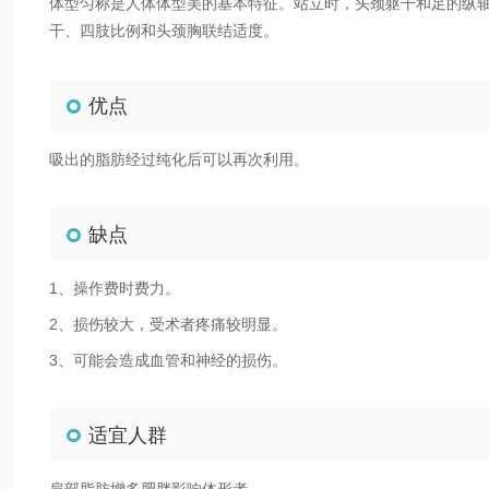
体型匀称是人体体型美的基本特征。站立时，头颈躯干和足的纵
干、四肢比例和头颈胸联结适度。
优点
吸出的脂肪经过纯化后可以再次利用。
缺点
1、操作费时费力。
2、损伤较大，受术者疼痛较明显。
3、可能会造成血管和神经的损伤。
适宜人群
肩部脂肪增多肥胖影响体形者。