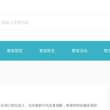
整形医院
整形医生
整形活动
整
管从切口部位进入，沿向脂肪方向反复抽吸，将肩部部后侧及肩部