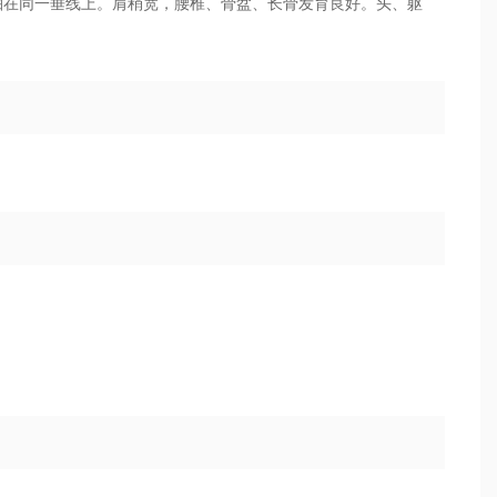
轴在同一垂线上。肩稍宽，腰椎、骨盆、长骨发育良好。头、躯