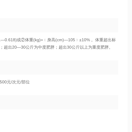
.618)或②体重(kg)=﹛身高(cm)—105﹜±10% 。体重超出标
胖；超出20—30公斤为中度肥胖；超出30公斤以上为重度肥胖。
500元/次元/部位