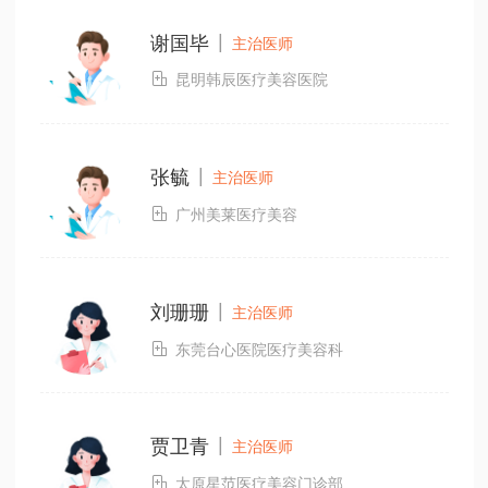
|
谢国毕
主治医师

昆明韩辰医疗美容医院
|
张毓
主治医师

广州美莱医疗美容
|
刘珊珊
主治医师

东莞台心医院医疗美容科
|
贾卫青
主治医师

太原星范医疗美容门诊部