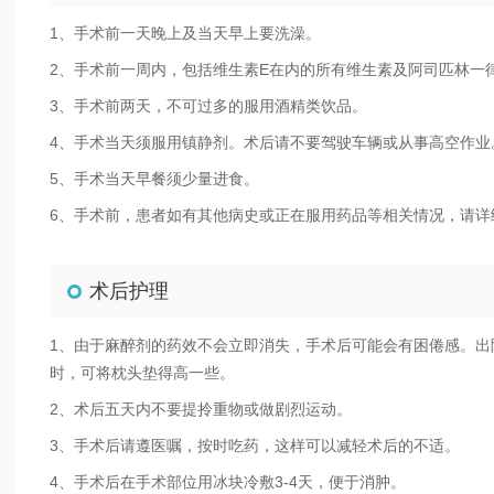
1、手术前一天晚上及当天早上要洗澡。
2、手术前一周内，包括维生素E在内的所有维生素及阿司匹林一
3、手术前两天，不可过多的服用酒精类饮品。
4、手术当天须服用镇静剂。术后请不要驾驶车辆或从事高空作业
5、手术当天早餐须少量进食。
6、手术前，患者如有其他病史或正在服用药品等相关情况，请详
术后护理
1、由于麻醉剂的药效不会立即消失，手术后可能会有困倦感。
时，可将枕头垫得高一些。
2、术后五天内不要提拎重物或做剧烈运动。
3、手术后请遵医嘱，按时吃药，这样可以减轻术后的不适。
4、手术后在手术部位用冰块冷敷3-4天，便于消肿。