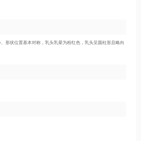
小、形状位置基本对称，乳头乳晕为粉红色，乳头呈圆柱形且略向