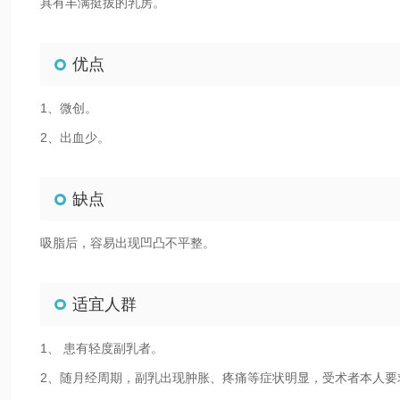
具有丰满挺拔的乳房。
优点
1、微创。
2、出血少。
缺点
吸脂后，容易出现凹凸不平整。
适宜人群
1、 患有轻度副乳者。
2、随月经周期，副乳出现肿胀、疼痛等症状明显，受术者本人要