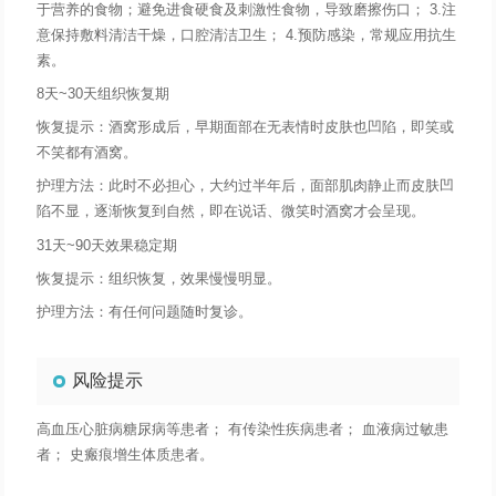
于营养的食物；避免进食硬食及刺激性食物，导致磨擦伤口； 3.注
意保持敷料清洁干燥，口腔清洁卫生； 4.预防感染，常规应用抗生
素。
8天~30天组织恢复期
恢复提示：酒窝形成后，早期面部在无表情时皮肤也凹陷，即笑或
不笑都有酒窝。
护理方法：此时不必担心，大约过半年后，面部肌肉静止而皮肤凹
陷不显，逐渐恢复到自然，即在说话、微笑时酒窝才会呈现。
31天~90天效果稳定期
恢复提示：组织恢复，效果慢慢明显。
护理方法：有任何问题随时复诊。
风险提示
高血压心脏病糖尿病等患者； 有传染性疾病患者； 血液病过敏患
者； 史瘢痕增生体质患者。