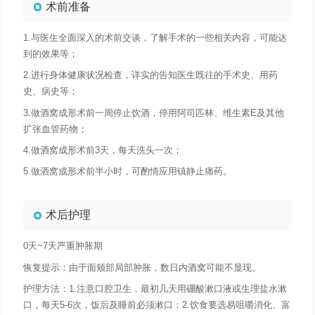
术前准备
1.与医生全面深入的术前交谈，了解手术的一些相关内容，可能达
到的效果等；
2.进行身体健康状况检查，详实的告知医生既往的手术史、用药
史、病史等；
3.做酒窝成形术前一周停止饮酒，停用阿司匹林、维生素E及其他
扩张血管药物；
4.做酒窝成形术前3天，每天洗头一次；
5.做酒窝成形术前半小时，可酌情应用镇静止痛药。
术后护理
0天~7天严重肿胀期
恢复提示：由于面颊部局部肿胀，数日内酒窝可能不显现。
护理方法：1.注意口腔卫生，最初几天用硼酸漱口液或生理盐水漱
口，每天5-6次，饭后及睡前必须漱口；2.饮食要选易咀嚼消化、富