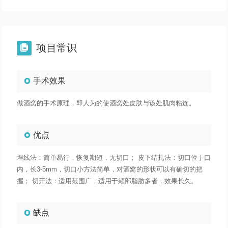
项目常识

手术效果
做酒窝的手术原理，即人为的使酒窝处皮肤与该处肌肉粘连。
优点
埋线法：简单易行，恢复期短，无切口； 皮下结扎法：切口位于口
内，长3-5mm，切口小方法简单，对酒窝的形状可以有确切的把
握； 切开法：适用范围广，适用于颊部脂肪多者，效果长久。
缺点