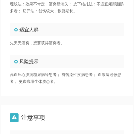
埋线法：效果不肯定，酒窝易消失； 皮下结扎法：不适宜颊部脂肪
多者； 切开法：创伤较大，恢复期长。
适宜人群
先天无酒窝，想要获得酒窝者。
风险提示
高血压心脏病糖尿病等患者； 有传染性疾病患者； 血液病过敏患
者； 史瘢痕增生体质患者。
注意事项
