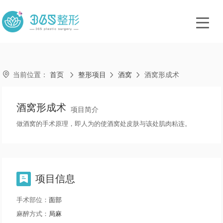

当前位置：
首页
整形项目
酒窝
酒窝形成术



酒窝形成术
项目简介
做酒窝的手术原理，即人为的使酒窝处皮肤与该处肌肉粘连。
项目信息

手术部位：
面部
麻醉方式：
局麻