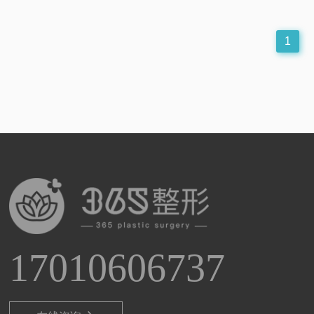
1
17010606737